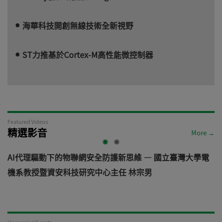
海華科技開創無線技術全新視野
ST力推基於Cortex-M高性能微控制器
Featured Videos
精選影音
More →
AI代理驅動下的物聯網安全防護新思維 — 國立臺灣大學電
機系教授暨資安科技研究中心主任 林宗男
道