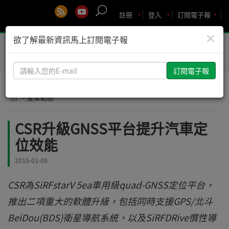
註冊
登入
訂閱電子報
×
欲了解最新資訊馬上訂閱電子報
Toggle
naviga
請
輸
入
> 產業動態
您
的
CSR升級GNSS平台提升汽車定
E-
位效能
mail
2015-01-09
CSR為SiRFstarV 5ea車用級quad-GNSS定位平台，
推出二項重大的軟體升級，包括同時支援GPS/北斗
BeiDou(BDS)衛星導航系統，以及SiRFDRive慣性導