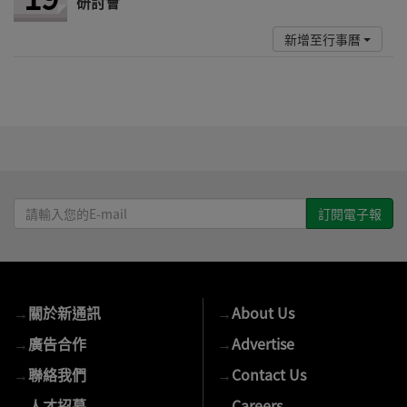
研討會
新增至行事曆
請
輸
入
您
的
→
關於新通訊
→
About Us
E-
mail
→
廣告合作
→
Advertise
→
聯絡我們
→
Contact Us
→
人才招募
→
Careers