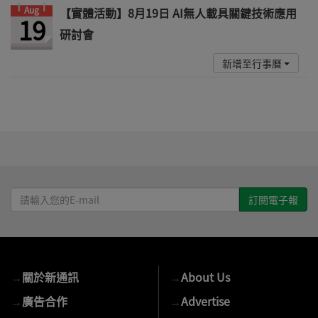
Aug
【實體活動】8月19日 AI無人載具關鍵技術應用
19
研討會
新增至行事曆
請
輸
入
您
的
→
關於新通訊
→
About Us
E-
mail
→
廣告合作
→
Advertise