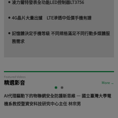
凌力爾特發表全功能LED控制器LT3756
4G晶片大量出爐 LTE滲透中低價手機有譜
記憶體決定手機等級 不同規格滿足不同行動多媒體服
務需求
Featured Videos
精選影音
More →
AI代理驅動下的物聯網安全防護新思維 — 國立臺灣大學電
機系教授暨資安科技研究中心主任 林宗男
道