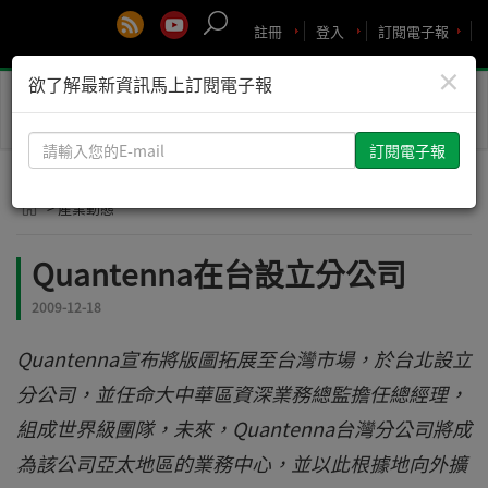
註冊
登入
訂閱電子報
×
欲了解最新資訊馬上訂閱電子報
Toggle
naviga
請
輸
入
> 產業動態
您
的
Quantenna在台設立分公司
E-
mail
2009-12-18
Quantenna宣布將版圖拓展至台灣市場，於台北設立
分公司，並任命大中華區資深業務總監擔任總經理，
組成世界級團隊，未來，Quantenna台灣分公司將成
為該公司亞太地區的業務中心，並以此根據地向外擴