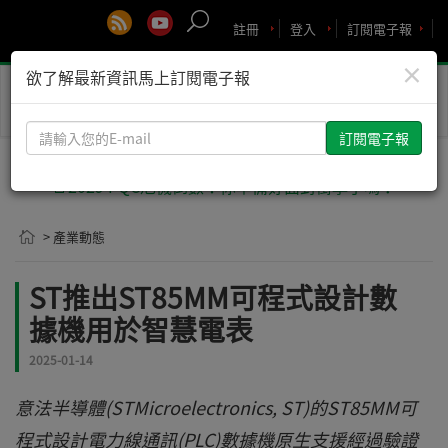
註冊
登入
訂閱電子報
×
欲了解最新資訊馬上訂閱電子報
Toggle
naviga
請
輸
入
🚨2029 PQC危機倒數！你準備好面對衝擊了嗎？
您
的
> 產業動態
E-
mail
ST推出ST85MM可程式設計數
據機用於智慧電表
2025-01-14
意法半導體(STMicroelectronics, ST)的ST85MM可
程式設計電力線通訊(PLC)數據機原生支援經過驗證