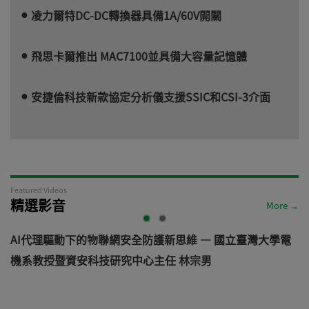
凌力爾特DC-DC轉換器具備1A/60V開關
飛思卡爾推出 MAC7100並具備大容量記憶體
安捷倫科技新款協定分析儀支援SSIC和CSI-3介面
Featured Videos
精選影音
More →
AI代理驅動下的物聯網安全防護新思維 — 國立臺灣大學電
機系教授暨資安科技研究中心主任 林宗男
道