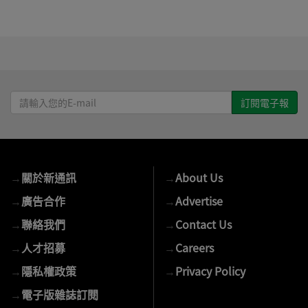
請
輸
入
您
的
→
關於新通訊
→
About Us
E-
mail
→
廣告合作
→
Advertise
→
聯絡我們
→
Contact Us
→
人才招募
→
Careers
→
隱私權政策
→
Privacy Policy
→
電子版雜誌訂閱