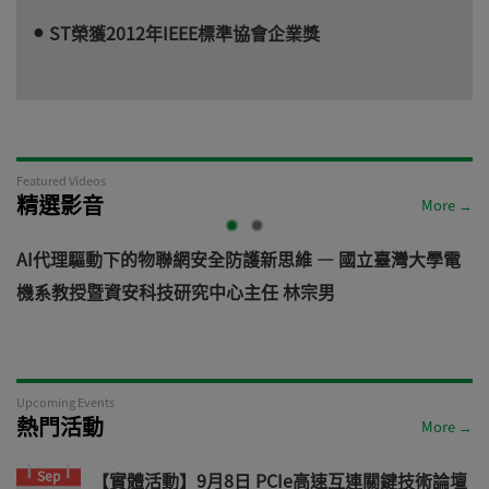
ST榮獲2012年IEEE標準協會企業獎
Featured Videos
精選影音
More →
AI代理驅動下的物聯網安全防護新思維 — 國立臺灣大學電
機系教授暨資安科技研究中心主任 林宗男
道
Upcoming Events
熱門活動
More →
Sep
【實體活動】9月8日 PCIe高速互連關鍵技術論壇