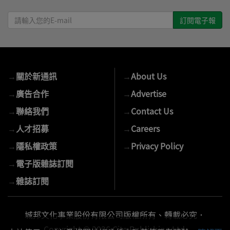
請
輸
入
您
的
→
關於新通訊
→
About Us
E-
mail
→
廣告合作
→
Advertise
→
聯絡我們
→
Contact Us
→
人才招募
→
Careers
→
隱私權政策
→
Privacy Policy
→
電子版雜誌訂閱
→
雜誌訂閱
城邦文化事業股份有限公司版權所有、轉載必究．
Copyright © 2026 Cite Publishing Ltd.