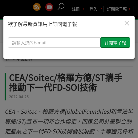
註冊
登入
訂閱電子報
×
欲了解最新資訊馬上訂閱電子報
Toggle
naviga
請
輸
入
> 產業動態
您
的
CEA/Soitec/格羅方德/ST攜手
E-
推動下一代FD-SOI技術
mail
2022-04-26
CEA、Soitec、格羅方德(GlobalFoundries)和意法半
導體(ST)宣布一項新合作協定，四家公司計畫聯合制
定產業之下一代FD-SOI技術發展規劃。半導體元件和