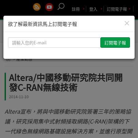
註冊
登入
訂閱電子報
×
欲了解最新資訊馬上訂閱電子報
Toggle
naviga
請
輸
入
> 產業動態
您
的
Altera/中國移動研究院共同開
E-
發C-RAN無線技術
mail
2014-11-10
Altera宣布，將與中國移動研究院簽署三年的策略協
議，研究採用集中式射頻接取網路(C-RAN)架構的下
一代綠色無線網路基礎設施解決方案，並進行原型開