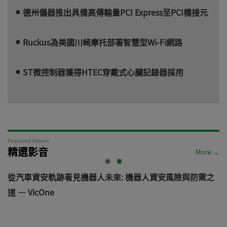
德州儀器推出具備高傳輸量PCI Express至PCI橋接元
Ruckus為美國川崎摩托部署智慧型Wi-Fi網路
ST微控制器獲得HTEC穿戴式心臟記錄器採用
Featured Videos
精選影音
More →
電
從汽車資安軌跡看見機器人未來: 機器人資安風險與防禦之
道 — VicOne