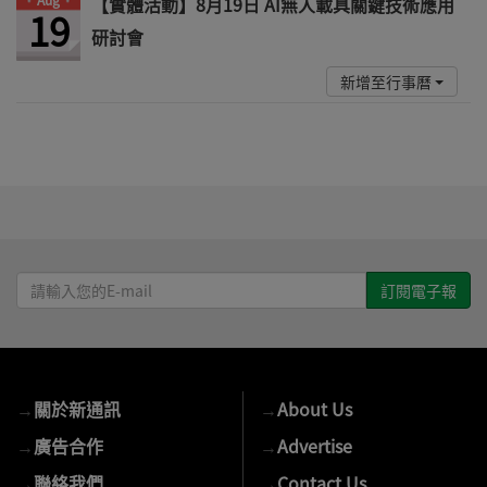
【實體活動】8月19日 AI無人載具關鍵技術應用
19
研討會
新增至行事曆
請
輸
入
您
的
→
關於新通訊
→
About Us
E-
mail
→
廣告合作
→
Advertise
→
聯絡我們
→
Contact Us