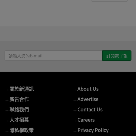
請
輸
入
您
的
→
關於新通訊
→
About Us
E-
mail
→
廣告合作
→
Advertise
→
聯絡我們
→
Contact Us
→
人才招募
→
Careers
→
隱私權政策
→
Privacy Policy