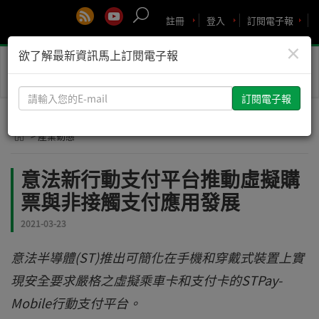
註冊
登入
訂閱電子報
×
欲了解最新資訊馬上訂閱電子報
Toggle
naviga
請
輸
入
> 產業動態
您
的
意法新行動支付平台推動虛擬購
E-
票與非接觸支付應用發展
mail
2021-03-23
意法半導體(ST)推出可簡化在手機和穿戴式裝置上實
現安全要求嚴格之虛擬乘車卡和支付卡的STPay-
Mobile行動支付平台。