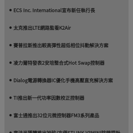
ECS Inc. International宣布新任執行長
太克推出LTE網路監看K2Air
賽普拉斯推出較高彈性超低相位抖動解決方案
凌力爾特發表2安培整合式Hot Swap控制器
Dialog電源轉換器IC優化手機高壓直充解決方案
TI推出新一代功率因數校正控制器
富士通推出32位元微控制器FM3系列產品
意法半導體推出袖珍/方便STLINK-V3MINI除錯探針