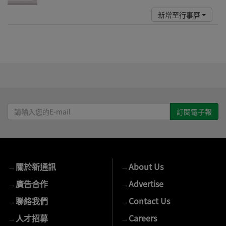
新增至行事曆
請
輸
入
您
的
→
關於新通訊
→
About Us
E-
mail
→
廣告合作
→
Advertise
→
聯絡我們
→
Contact Us
→
人才招募
→
Careers