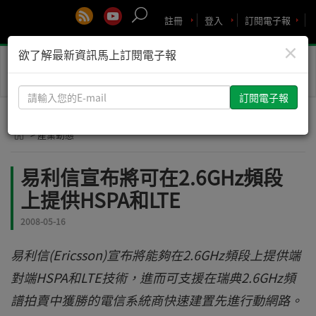
註冊
登入
訂閱電子報
×
欲了解最新資訊馬上訂閱電子報
Toggle
naviga
請
輸
入
> 產業動態
您
的
易利信宣布將可在2.6GHz頻段
E-
上提供HSPA和LTE
mail
2008-05-16
易利信(Ericsson)宣布將能夠在2.6GHz頻段上提供端
對端HSPA和LTE技術，進而可支援在瑞典2.6GHz頻
譜拍賣中獲勝的電信系統商快速建置先進行動網路。