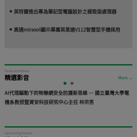
英特爾推出專為筆記型電腦設計之極致版處理器
高通mirasol顯示幕獲英業達V112智慧型手機採用
Featured Videos
精選影音
More →
AI代理驅動下的物聯網安全防護新思維 — 國立臺灣大學電
機系教授暨資安科技研究中心主任 林宗男
道
Upcoming Events