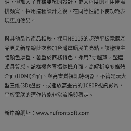
組，但加入了異構雙核的設計，更大程度的利用匯流
排頻寬，採用這種設計之後，在同等性能下使功耗表
現更加優異。
與其他晶片產品相較，採用NS115的超薄平板電腦產
品更是新岸線此次參加台灣電腦展的亮點。該樣機主
體顏色厚重、著重於商務特色，採用7寸超薄，整體
頗具質感。該樣機內置攝像機介面，高解析度多媒體
介面(HDMI)介面、與高畫質視訊轉碼器。不管是玩大
型三維(3D)遊戲、或播放高畫質的1080P視訊影片，
平板電腦的運作皆能非常流暢與穩定。
新岸線網址：www.nufrontsoft.com