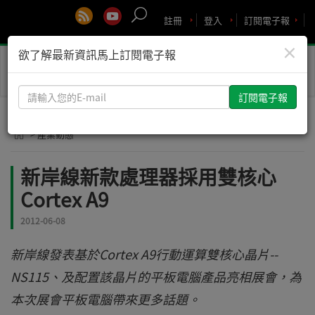
註冊
登入
訂閱電子報
×
欲了解最新資訊馬上訂閱電子報
Toggle
naviga
請
輸
入
> 產業動態
您
的
新岸線新款處理器採用雙核心
E-
Cortex A9
mail
2012-06-08
新岸線發表基於Cortex A9行動運算雙核心晶片--
NS115、及配置該晶片的平板電腦產品亮相展會，為
本次展會平板電腦帶來更多話題。