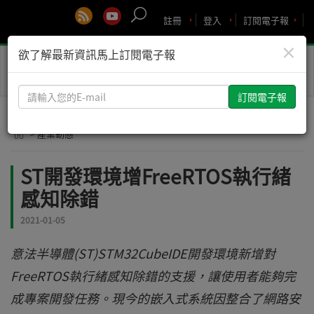
註冊
登入
訂閱電子報
×
欲了解最新資訊馬上訂閱電子報
Toggle
naviga
請
輸
入
> 產業動態
您
的
ST開發環境增FreeRTOS執行緒
E-
感知除錯
mail
2021-01-05
意法半導體(ST)STM32CubeIDE開發環境新增對
FreeRTOS執行緒感知除錯的支援，讓使用者能夠完
成專案開發任務。現今的嵌入式系統因整合了網路安