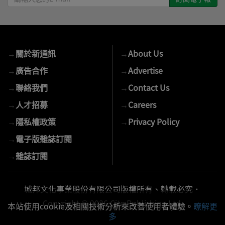
輸
入
您
的
→
關於新通訊
→
About Us
E-
mail
→
廣告合作
→
Advertise
→
聯絡我們
→
Contact Us
→
人才招募
→
Careers
→
隱私權政策
→
Privacy Policy
→
電子版雜誌訂閱
→
雜誌訂閱
城邦文化事業股份有限公司版權所有、轉載必究．
Copyright © 2026 Cite Publishing Ltd.
本站使用cookie及相關技術分析來改善使用者體驗。
瞭解更
多