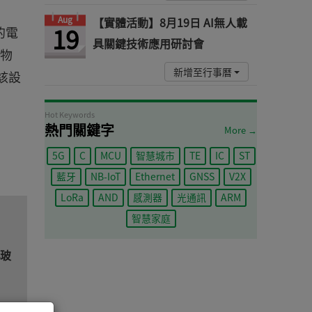
Aug
【實體活動】8月19日 AI無人載
19
的電
具關鍵技術應用研討會
能物
新增至行事曆
，該設
Hot Keywords
熱門關鍵字
More →
5G
C
MCU
智慧城市
TE
IC
ST
藍牙
NB-IoT
Ethernet
GNSS
V2X
LoRa
AND
感測器
光通訊
ARM
智慧家庭
s玻