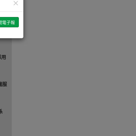
×
2
S加
採用
雲端服
系