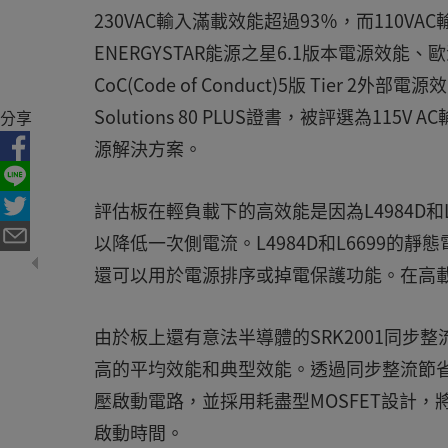
230VAC輸入滿載效能超過93％，而110V
ENERGYSTAR能源之星6.1版本電源效能、歐洲
CoC(Code of Conduct)5版 Tier 2外部電
Solutions 80 PLUS證書，被評選為11
分享
源解決方案。
評估板在輕負載下的高效能是因為L4984D和
以降低一次側電流。L4984D和L6699
還可以用於電源排序或掉電保護功能。在高
由於板上還有意法半導體的SRK2001同步整流
高的平均效能和典型效能。透過同步整流節
壓啟動電路，並採用耗盡型MOSFET設計
啟動時間。