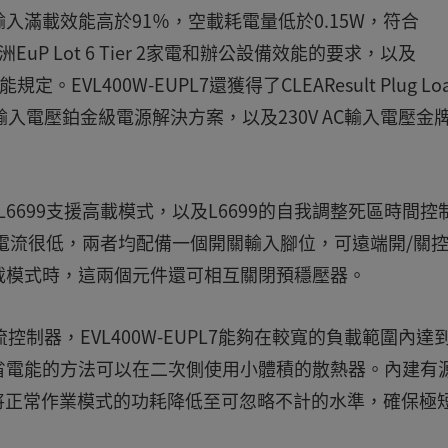
AC輸入滿載效能高於91％，空載耗電量低於0.15W，符合
EuP Lot 6 Tier 2家電和辦公設備效能的要求，以及
源效能規定。EVL400W-EUPL7還獲得了CLEAResult Plug Lo
5V AC輸入電壓鉑金級電源解決方案，以及230V AC輸入電壓金
L6699支援高載模式，以及L6699的自我調整死區時間控
的靜態電流很低，兩者均配備一個開關輸入腳位，可遠端開/關
載模式時，這兩個元件還可相互關閉預穩壓器。
控制器，EVL400W-EUPL7能夠在較寬的負載範圍內達
省電能的方法可以在二次側使用小體積的散熱器。內建有
，將正常作業模式的功耗降低至可忽略不計的水準，確保極