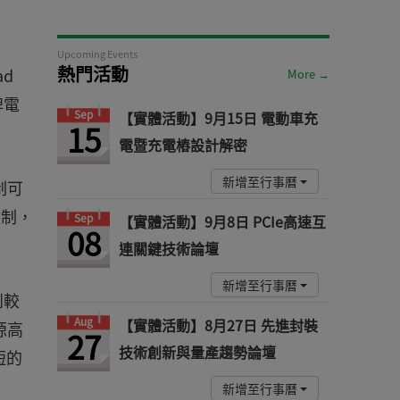
Upcoming Events
熱門活動
ad
More →
牌電
Sep
【實體活動】9月15日 電動車充
15
電暨充電樁設計解密
新增至行事曆
制可
控制，
Sep
【實體活動】9月8日 PCIe高速互
08
連關鍵技術論壇
新增至行事曆
到較
Aug
【實體活動】8月27日 先進封裝
源高
27
技術創新與量產趨勢論壇
短的
新增至行事曆