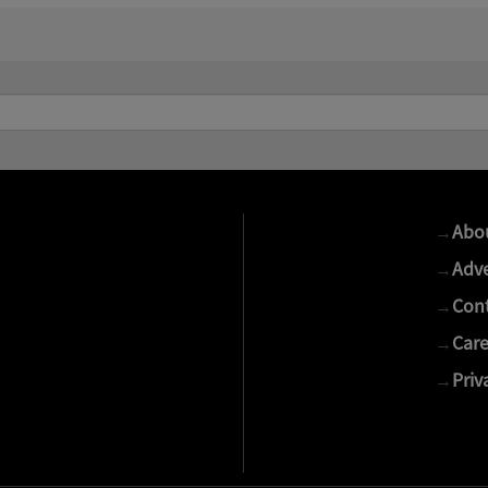
→
Abo
→
Adve
→
Cont
→
Care
→
Priv