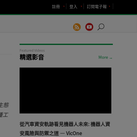
註冊
登入
訂閱電子報
Featured Videos
精選影音
More →
生態
種工
從汽車資安軌跡看見機器人未來: 機器人資
安風險與防禦之道 — VicOne