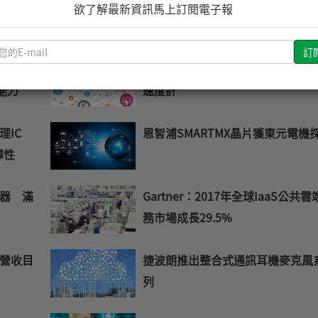
晶片 助
意法半導體推出新款超低功耗STM3
欲了解最新資訊馬上訂閱電子報
全需求
微控制器
請
輸
型化3D
ST推出高測量分辨率/低功耗MEM
入
能力
速度計
您
的
E-
IC
恩智浦SMARTMX晶片獲東元電機
mail
彈性
器 滿
Gartner：2017年全球IaaS公共
務市場成長29.5%
營收目
捷波朗推出整合式通訊耳機麥克風
列