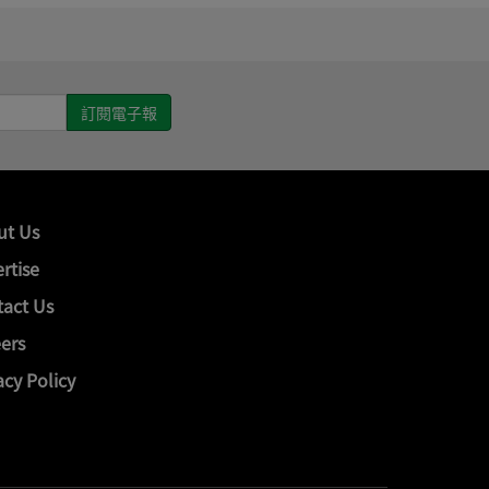
ut Us
rtise
act Us
ers
acy Policy