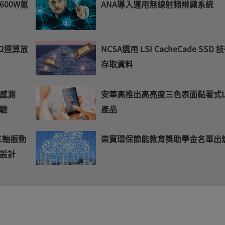
00W氮
ANA導入運用無線射頻辨識系統
2運算放
NCSA選用 LSI CacheCade SSD 
存取資料
感測
安華高推出高亮度三色表面黏著式L
驗
產品
三軸振動
崇貿環保節能教育獎助學金名單出
設計