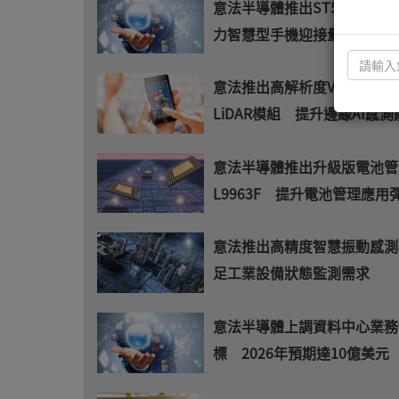
意法半導體推出ST54M安全
力智慧型手機迎接量子時代安
意法推出高解析度VL53L9小
LiDAR模組 提升邊緣AI感測
意法半導體推出升級版電池管理
L9963F 提升電池管理應用
意法推出高精度智慧振動感測
足工業設備狀態監測需求
意法半導體上調資料中心業務
標 2026年預期達10億美元