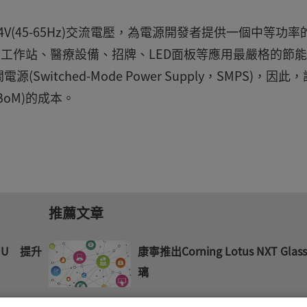
-264V(45-65Hz)交流電壓，為電源開發者提供一個中等功率
和工作站、醫療設備、招牌、LED面板等應用最嚴格的節
itched-Mode Power Supply，SMPS)，因此
，BoM)的成本。
推薦文章
MU 提升
康寧推出Corning Lotus NXT Glas
璃