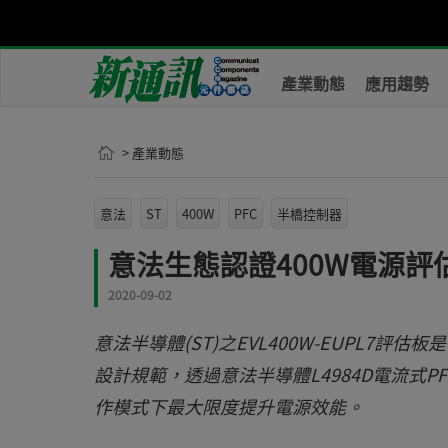
產業動態
應用趨勢
> 產業動態
意法
ST
400W
PFC
半橋控制器
意法生態認證400W電源
2020-09-02
意法半導體(ST)之EVL400W-EUPL7
設計規範，透過意法半導體L4984D電流式P
作模式下最大限度提升電源效能。