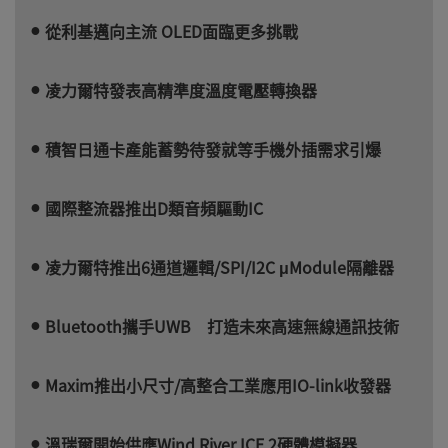
從利基邁向主流 OLED面臨更多挑戰
凌力爾特發表高精準度溫度電壓轉換器
積智日通卡產能蓄勢待發就等手機外插需求引爆
國際整流器推出D類音頻驅動IC
凌力爾特推出6通道邏輯/SPI/I2C μModule隔離器
Bluetooth攜手UWB 打造未來高速無線通訊技術
Maxim推出小尺寸/高整合工業應用IO-link收發器
溫瑞爾開始供應Wind River ICE 2硬體模擬器