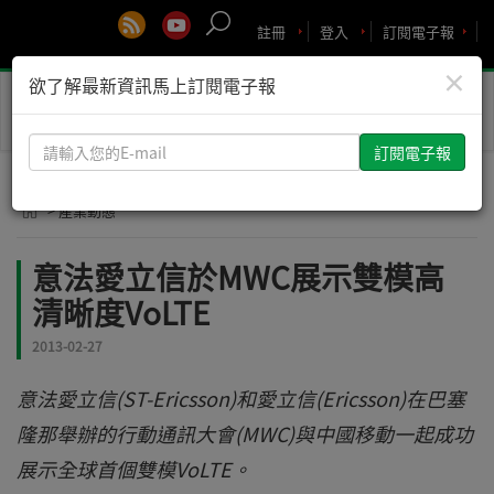
註冊
登入
訂閱電子報
×
欲了解最新資訊馬上訂閱電子報
Toggle
naviga
請
輸
入
> 產業動態
您
的
意法愛立信於MWC展示雙模高
E-
清晰度VoLTE
mail
2013-02-27
意法愛立信(ST-Ericsson)和愛立信(Ericsson)在巴塞
隆那舉辦的行動通訊大會(MWC)與中國移動一起成功
展示全球首個雙模VoLTE。