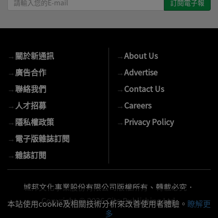
輸
入
您
的
→
關於新通訊
→
About Us
E-
mail
→
廣告合作
→
Advertise
→
聯絡我們
→
Contact Us
→
人才招募
→
Careers
→
隱私權政策
→
Privacy Policy
→
電子版雜誌訂閱
→
雜誌訂閱
城邦文化事業股份有限公司版權所有、轉載必究．
Copyright © 2026 Cite Publishing Ltd.
本站使用cookie及相關技術分析來改善使用者體驗。
瞭解更
多