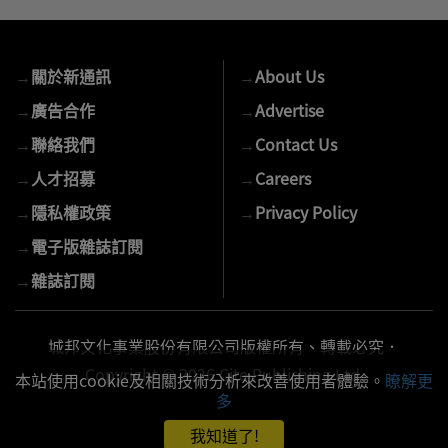
入
您
的
→
關於新通訊
→
About Us
E-
mail
→
廣告合作
→
Advertise
→
聯絡我們
→
Contact Us
→
人才招募
→
Careers
→
隱私權政策
→
Privacy Policy
→
電子版雜誌訂閱
→
雜誌訂閱
城邦文化事業股份有限公司版權所有、轉載必究．
Copyright © 2026 Cite Publishing Ltd.
本站使用cookie及相關技術分析來改善使用者體驗。
瞭解更
多
我知道了!