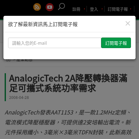
註冊
登入
訂閱電子報
×
欲了解最新資訊馬上訂閱電子報
Toggle
naviga
請
輸
入
> 產業動態
您
的
AnalogicTech 2A降壓轉換器滿
E-
足可攜式系統功率需求
mail
2008-04-28
AnalogicTech發表AAT1153，是一款1.2MHz定頻、
電流模式降壓穩壓器，可提供達2安培輸出電流。新
元件採用纖小、3毫米×3毫米TDFN封裝，此新高效