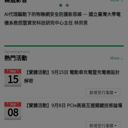
AI代理驅動下的物聯網安全防護新思維 — 國立臺灣大學電
機系教授暨資安科技研究中心主任 林宗男
道
Upcoming Events
熱門活動
More →
Sep
【實體活動】9月15日 電動車充電暨充電樁設計
15
解密
新增至行事曆
Sep
【實體活動】9月8日 PCIe高速互連關鍵技術論壇
08
新增至行事曆