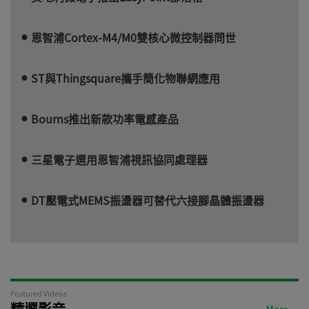
恩智浦Cortex-M4/M0雙核心微控制器問世
ST與Thingsquare攜手簡化物聯網應用
Bourns推出新款功率電感產品
三星電子選用恩智浦視訊協同處理器
DT壓電式MEMS振盪器可替代六接腳晶體振盪器
Featured Videos
精選影音
More →