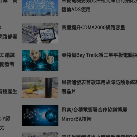
E-
mail
捷倫ADS使用
0
高通提升CDMA2000網路容量
神經網路部署
XC 編譯
英特爾Bay Trailc獲三星平板電腦
開發者
恩智浦發表首款車用故障防護系統
出時鐘產生
礎晶片
飛索/台積電簽署合作協議擴展
s Y認
MirrorBit技術
力
意法半導體推出小體積手機音頻功