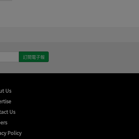
ut Us
rtise
act Us
ers
acy Policy