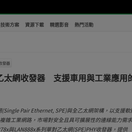
技術方案
資源下載
精選影音
熱門活動
Y收發器
單對乙太網收發器 支援車用與工業應用
le Pair Ethernet, SPE)與全乙太網架構，以支援
es, SDVs)與複雜工業網路，市場對安全且具可擴展性的連線能力需
AN878x與LAN888x系列單對乙太網(SPE)PHY收發器，提供