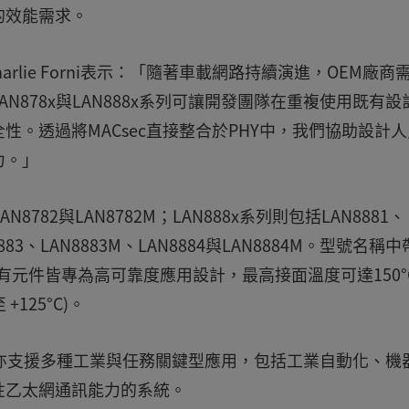
的效能需求。
harlie Forni表示：「隨著車載網路持續演進，OEM廠商
878x與LAN888x系列可讓開發團隊在重複使用既有設
。透過將MACsec直接整合於PHY中，我們協助設計
力。」
LAN8782與LAN8782M；LAN888x系列則包括LAN8881、
N8883、LAN8883M、LAN8884與LAN8884M。型號名稱
所有元件皆專為高可靠度應用設計，最高接面溫度可達150°
 +125°C)。
x系列亦支援多種工業與任務關鍵型應用，包括工業自動化、機
性乙太網通訊能力的系統。