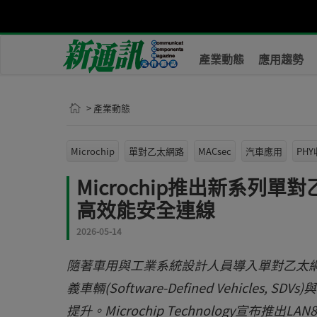
產業動態
應用趨勢
> 產業動態
Microchip
單對乙太網路
MACsec
汽車應用
PH
Microchip推出新系列
高效能安全連線
2026-05-14
隨著車用與工業系統設計人員導入單對乙太網(Sing
義車輛(Software-Defined Vehicl
提升。Microchip Technology宣布推出L