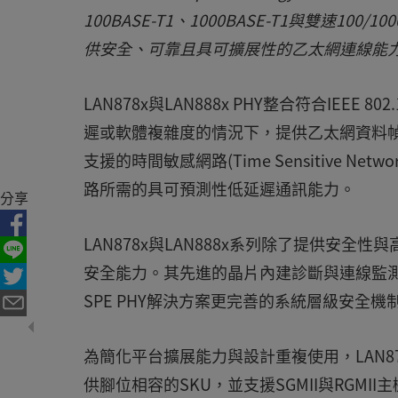
100BASE-T1、1000BASE-T1與雙速1
供安全、可靠且具可擴展性的乙太網連線能
LAN878x與LAN888x PHY整合符合IEEE
遲或軟體複雜度的情況下，提供乙太網資料幀層級
支援的時間敏感網路(Time Sensitive Ne
路所需的具可預測性低延遲通訊能力。
分享
LAN878x與LAN888x系列除了提供安全性與
安全能力。其先進的晶片內建診斷與連線監
SPE PHY解決方案更完善的系統層級安全機
為簡化平台擴展能力與設計重複使用，LAN878x與L
供腳位相容的SKU，並支援SGMII與RGM