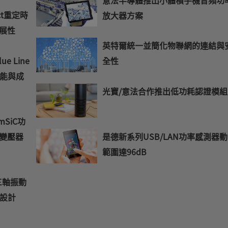
ect重定時
放大器方案
展性
英特爾統一並簡化物聯網的連結與
ue Line
全性
能與成
光寶/意法合作推出低功耗認證模組
 mSiC功
態變壓器
是德新系列USB/LAN功率感測器
範圍達96dB
三軸振動
設計