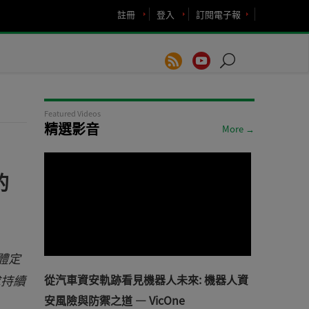
註冊
登入
訂閱電子報
Featured Videos
精選影音
More →
的
軟體定
求持續
從汽車資安軌跡看見機器人未來: 機器人資
安風險與防禦之道 — VicOne