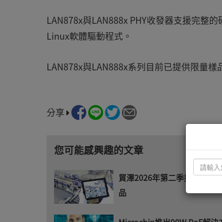
LAN878x與LAN888x PHY收發器支援完
Linux軟體驅動程式。
LAN878x與LAN888x系列目前已提供限量
分享
您可能感興趣的文章
貿澤2026年第二季推出超過5,
品
Microchip推出90W PoE