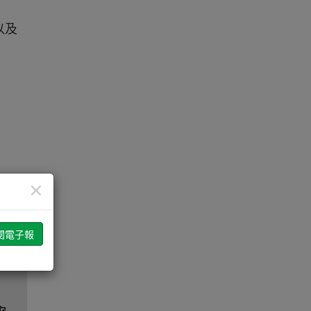
以及
×
安