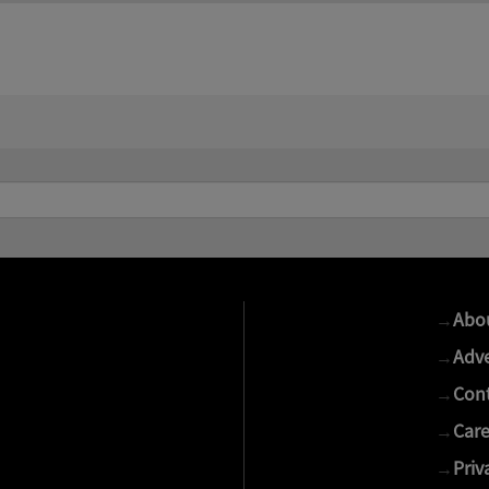
→
Abo
→
Adve
→
Cont
→
Care
→
Priv