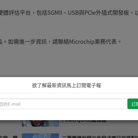
整的硬體評估平台，包括SGMII、USB與PCIe外插式開發板，
樣品。如需進一步資訊，請聯絡Microchip業務代表。
欲了解最新資訊馬上訂閱電子報
推薦文章
請
輸
000項新
矽晶片啟用社群攜手支援飛思卡爾
入
PowerQUICC處理器
您
的
解決方案 簡
三菱電機射頻元件程式庫已可搭配