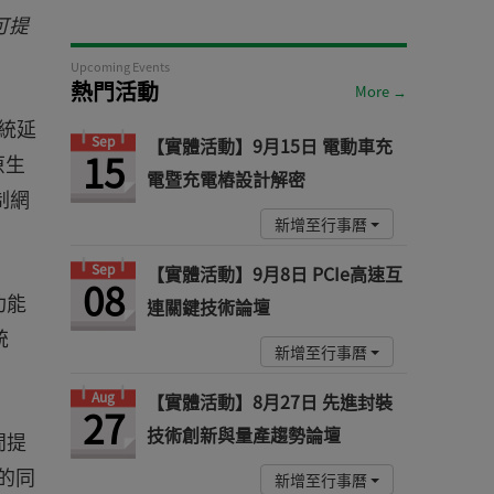
可提
Upcoming Events
熱門活動
More →
系統延
Sep
【實體活動】9月15日 電動車充
15
原生
電暨充電樁設計解密
控制網
新增至行事曆
Sep
【實體活動】9月8日 PCIe高速互
08
功能
連關鍵技術論壇
統
新增至行事曆
Aug
【實體活動】8月27日 先進封裝
27
技術創新與量產趨勢論壇
間提
的同
新增至行事曆