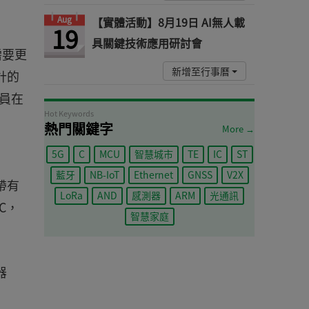
Aug
【實體活動】8月19日 AI無人載
19
具關鍵技術應用研討會
需要更
新增至行事曆
計的
人員在
Hot Keywords
熱門關鍵字
More →
5G
C
MCU
智慧城市
TE
IC
ST
藍牙
NB-IoT
Ethernet
GNSS
V2X
中帶有
LoRa
AND
感測器
ARM
光通訊
C，
智慧家庭
器