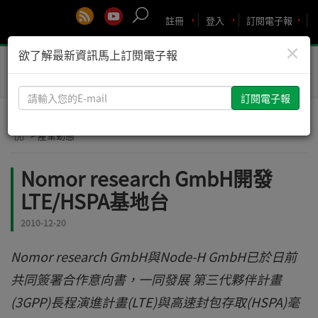
註冊
登入
訂閱電子報
×
欲了解最新資訊馬上訂閱電子報
Toggle
naviga
請
輸
入
> 產業動態
您
的
Nomor research GmbH開發
E-
LTE/HSPA基地台
mail
2010-12-20
Nomor research GmbH與Node-H GmbH已於日前
共同簽署合作意向書，一同發展 第三代夥伴計畫
(3GPP)長程演進計畫(LTE)與高速封包存取(HSPA)毫