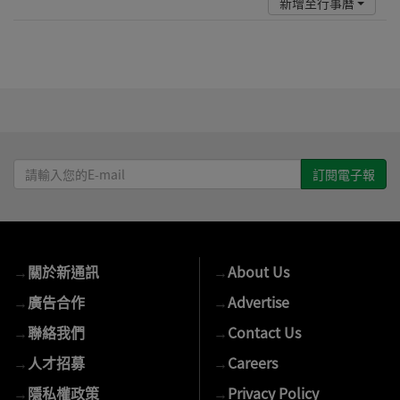
新增至行事曆
請
輸
入
您
的
→
關於新通訊
→
About Us
E-
mail
→
廣告合作
→
Advertise
→
聯絡我們
→
Contact Us
→
人才招募
→
Careers
→
隱私權政策
→
Privacy Policy