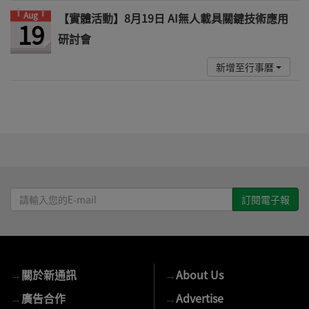
Aug
【實體活動】8月19日 AI無人載具關鍵技術應用
19
研討會
新增至行事曆
請
輸
入
您
的
→
關於新通訊
→
About Us
E-
mail
→
廣告合作
→
Advertise