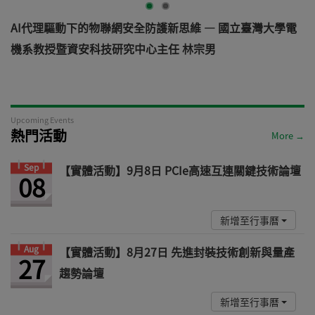
AI代理驅動下的物聯網安全防護新思維 — 國立臺灣大學電
機系教授暨資安科技研究中心主任 林宗男
道
Upcoming Events
熱門活動
More →
Sep
【實體活動】9月8日 PCIe高速互連關鍵技術論壇
08
新增至行事曆
Aug
【實體活動】8月27日 先進封裝技術創新與量產
27
趨勢論壇
新增至行事曆