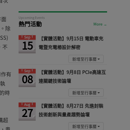
首次
方面
Upcoming Events
熱門活動
More →
遲。除
S)
Sep
【實體活動】9月15日 電動車充
15
，不
電暨充電樁設計解密
新增至行事曆
Sep
【實體活動】9月8日 PCIe高速互
用作有
08
連關鍵技術論壇
徑執
件的時
新增至行事曆
Aug
【實體活動】8月27日 先進封裝
27
技術創新與量產趨勢論壇
構超
新增至行事曆
品，奧