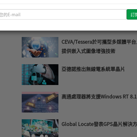
請
Maxim推出低靜態電流電量計
輸
入
您
CEVA/Tessera於可攜型多媒體平
的
E-
提供嵌入式圖像增強技術
mail
亞德諾推出無線電系統單晶片
高通處理器將支援Windows RT 8.1
Global Locate發表GPS晶片解決