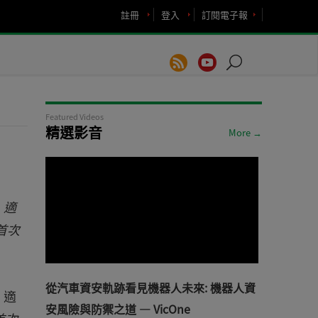
註冊
登入
訂閱電子報
Featured Videos
精選影音
More →
，適
首次
從汽車資安軌跡看見機器人未來: 機器人資
，適
安風險與防禦之道 — VicOne