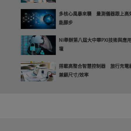
多核心風暴來襲 量測儀器跟上高
能腳步
NI舉辦第八屆大中華PXI技術與應
壇
搭載高整合智慧控制器 旅行充電
兼顧尺寸/效率