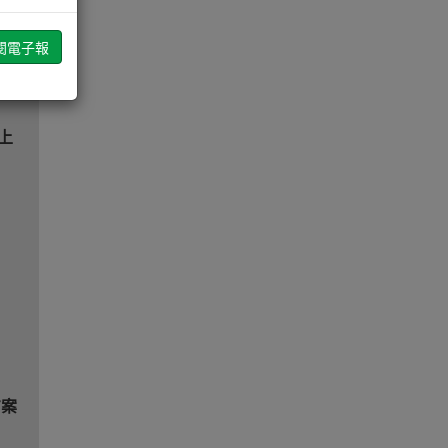
台上
方案