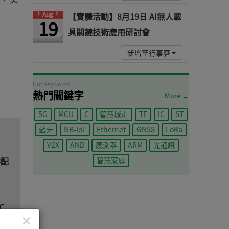
Aug
【實體活動】8月19日 AI無人載
19
具關鍵技術應用研討會
新增至行事曆
Hot Keywords
熱門關鍵字
More →
5G
MCU
C
智慧城市
TE
IC
ST
藍牙
NB-IoT
Ethernet
GNSS
LoRa
V2X
AND
感測器
ARM
光通訊
零配
智慧家庭
C
×