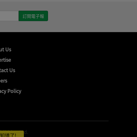
ut Us
rtise
act Us
ers
acy Policy
hing Ltd.
知道了!