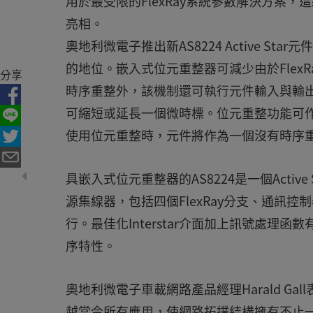
用於最受限的FlexRay系統參數解決方案，
亮相。
奧地利微電子推出新AS8224 Active Sta
的地位。嵌入式位元重整器可減少由於Flex
分享
時序重整外，該機制還可執行元件輸入與輸出流間
可縮短或延長一個微時標。位元重整功能可
使用位元重整時，元件將作為一個沒有時序重整功
具嵌入式位元重整器的AS8224是一個Active 
源集線器，包括四個FlexRay分支、通訊控制
行。最佳化Interstar介面加上訊號處理
序特性。
奧地利微電子車載網路產品經理Harald Gal
越當今所有應用，使網路拓撲結構擁有不止一個Ac