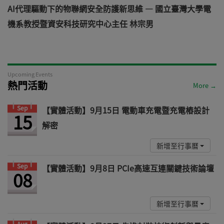
AI代理驅動下的物聯網安全防護新思維 — 國立臺灣大學電
機系教授暨資安科技研究中心主任 林宗男
道
Upcoming Events
熱門活動
More →
Sep
【實體活動】9月15日 電動車充電暨充電樁設計
15
解密
新增至行事曆
Sep
【實體活動】9月8日 PCIe高速互連關鍵技術論壇
08
新增至行事曆
Aug