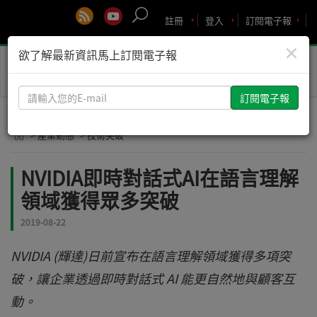
註冊
登入
訂閱電子報
×
欲了解最新資訊馬上訂閱電子報
Toggle
naviga
請
輸
入
> 產業動態
> 技術突破
您
的
NVIDIA即時對話式AI在語言理解
E-
領域獲得眾多突破
mail
2019-08-22
NVIDIA (輝達)日前宣布在語言理解領域獲得多項突
破，讓企業透過即時對話式 AI 能更自然地與顧客互
動。