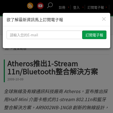
註冊
登入
訂閱電子報
×
欲了解最新資訊馬上訂閱電子報
Toggle
naviga
請
輸
入
> 產業動態
您
的
Atheros推出1-Stream
E-
11n/Bluetooth整合解決方案
mail
2009-10-09
全球無線及有線通訊科技廠商 Atheros，宣布推出採
用Half-Mini 介面卡格式的1-stream 802.11n和藍牙
整合解決方案，AR9002WB-1NGB 創新的無線設計，