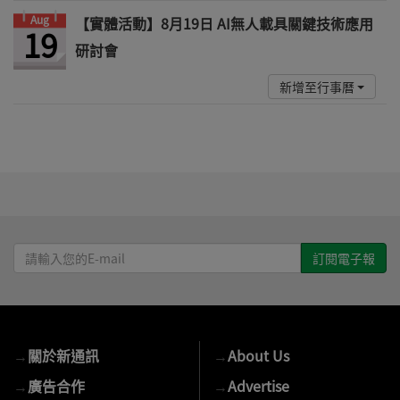
Aug
【實體活動】8月19日 AI無人載具關鍵技術應用
19
研討會
新增至行事曆
請
輸
入
您
的
→
關於新通訊
→
About Us
E-
mail
→
廣告合作
→
Advertise