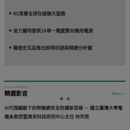
RS落實全球在線聊天服務
凌力爾特發表2A單一電感雙向備用電源
羅德史瓦茲推出即時訊號與頻譜分析儀
Featured Videos
精選影音
More →
AI代理驅動下的物聯網安全防護新思維 — 國立臺灣大學電
機系教授暨資安科技研究中心主任 林宗男
道