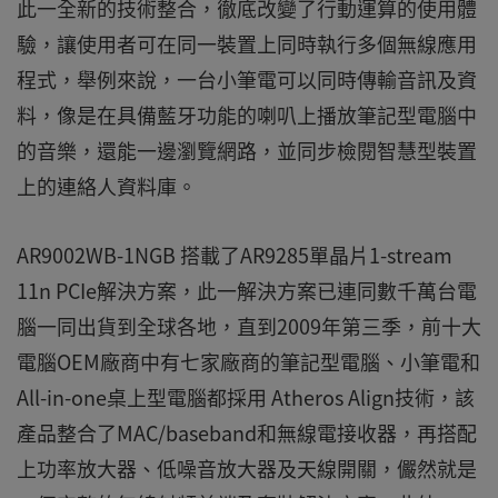
此一全新的技術整合，徹底改變了行動運算的使用體
驗，讓使用者可在同一裝置上同時執行多個無線應用
程式，舉例來說，一台小筆電可以同時傳輸音訊及資
料，像是在具備藍牙功能的喇叭上播放筆記型電腦中
的音樂，還能一邊瀏覽網路，並同步檢閱智慧型裝置
上的連絡人資料庫。
AR9002WB-1NGB 搭載了AR9285單晶片1-stream
11n PCIe解決方案，此一解決方案已連同數千萬台電
腦一同出貨到全球各地，直到2009年第三季，前十大
電腦OEM廠商中有七家廠商的筆記型電腦、小筆電和
All-in-one桌上型電腦都採用 Atheros Align技術，該
產品整合了MAC/baseband和無線電接收器，再搭配
上功率放大器、低噪音放大器及天線開關，儼然就是