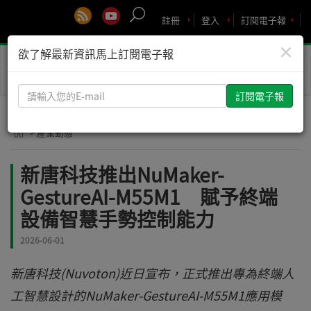
註冊
登入
訂閱電子報
×
欲了解最新資訊馬上訂閱電子報
Toggle
naviga
請
輸
入
> 產業動態
您
的
新唐科技推出NuMaker-
E-
GestureAI-M55M1 賦予終端
mail
設備智慧手勢控制能力
2026-06-01
新唐科技(Nuvoton)近日宣布，正式推出專為終端人
工智慧設計的NuMaker-GestureAI-M55M1應用模