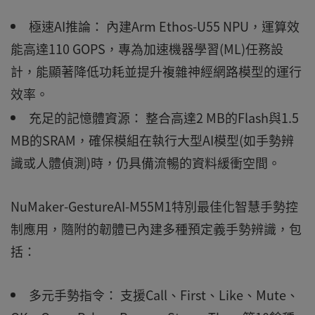
極速AI推論： 內建Arm Ethos-U55 NPU，運算效
能高達110 GOPS，專為加速機器學習(ML)任務設
計，能顯著降低功耗並提升複雜神經網路模型的運行
效率。
充足的記憶體資源： 整合高達2 MB的Flash與1.5
MB的SRAM，確保模組在執行大型AI模型(如手勢辨
識或人體偵測)時，仍具備流暢的資料緩衝空間。
NuMaker-GestureAI-M55M1特別最佳化智慧手勢控
制應用，隨附的韌體已內建多種預定義手勢辨識，包
括：
多元手勢指令： 支援Call、First、Like、Mute、