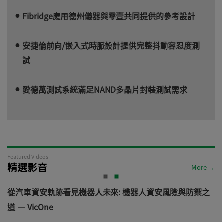
Fibridge應用德州儀器與零壹共同提供的參考設計
安捷倫前向/嵌入式時脈設計提供完整抖動容忍度測
試
愛德萬測試系統滿足NAND多晶片封裝測試需求
Featured Videos
精選影音
More →
電
從汽車資安軌跡看見機器人未來: 機器人資安風險與防禦之
道 — VicOne