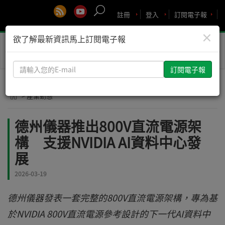
註冊
登入
訂閱電子報
×
欲了解最新資訊馬上訂閱電子報
Toggle
naviga
請
輸
入
> 產業動態
您
的
德州儀器推出800V直流電源架
E-
構 支援NVIDIA AI資料中心發
mail
展
2026-03-19
德州儀器發表一套完整的800V直流電源架構，專為基
於NVIDIA 800V直流電源參考設計的下一代AI資料中