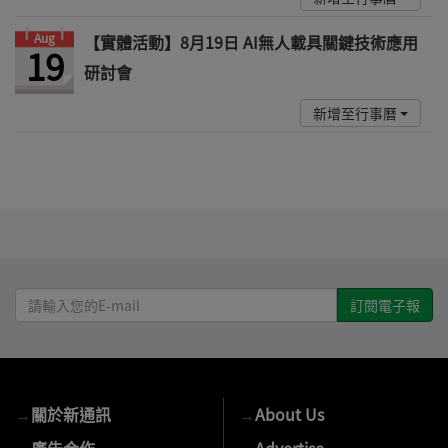
Aug
【實體活動】8月19日 AI無人載具關鍵技術應用
19
研討會
新增至行事曆
請
輸
入
您
的
→
關於新通訊
→
About Us
E-
mail
→
廣告合作
→
Advertise