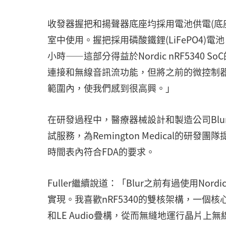
收發器握把和揚聲器底座均採用電池供電(底
室中使用。握把採用磷酸鐵鋰(LiFePO4
小時——這部分得益於Nordic nRF5340
連接和無線音訊流功能，但將之前的微控制器
範圍內，使我們感到很高興。」
在研發過程中，醫療器械設計和製造公司Blur P
試服務，為Remington Medical的
時間表內符合FDA的要求。
Fuller繼續說道：「Blur之前有過使用Nord
實現。我喜歡nRF5340的雙核架構，一個核
和LE Audio疊構，從而無縫地運行晶片上無線