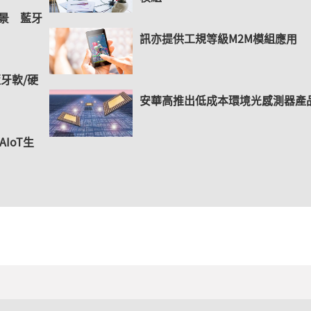
場景 藍牙
訊亦提供工規等級M2M模組應用
藍牙軟/硬
安華高推出低成本環境光感測器產
IoT生