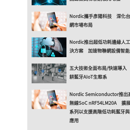
Nordic攜手彥陽科技 深化
網市場布局
Nordic推出超低功耗邊緣人
決方案 加速物聯網設備智能
五大技術全面布局/快速導入
耕藍牙AIoT生態系
Nordic Semiconductor
無線SoC nRF54LM20A 擴展
系列以支援高階低功耗藍牙與Ma
應用