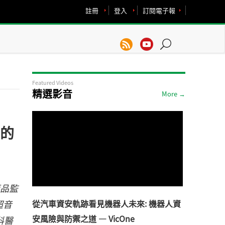
註冊
登入
訂閱電子報
Featured Videos
精選影音
More →
中的
藥品監
超音
從汽車資安軌跡看見機器人未來: 機器人資
安風險與防禦之道 — VicOne
科醫