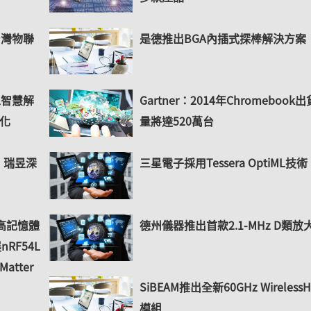
台灣物聯
是德推出BGA內插式探棒解決方案
工智慧解
Gartner：2014年Chromebook出
化
量將達520萬台
 瑞昱深
三星電子採用Tessera OptiML技術
推出高記憶體
德州儀器推出首款2.1-MHz D類放
nRF54L
tter
SiBEAM推出全新60GHz Wireless
模組