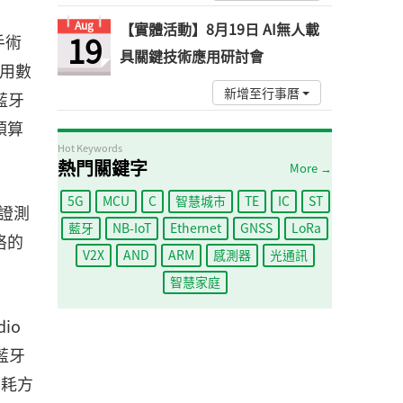
Aug
【實體活動】8月19日 AI無人載
19
手術
具關鍵技術應用研討會
使用數
新增至行事曆
藍牙
預算
Hot Keywords
熱門關鍵字
More →
5G
MCU
C
智慧城市
TE
IC
ST
驗證測
藍牙
NB-IoT
Ethernet
GNSS
LoRa
格的
V2X
AND
ARM
感測器
光通訊
智慧家庭
io
藍牙
功耗方