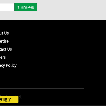
ut Us
rtise
act Us
ers
acy Policy
hing Ltd.
知道了!