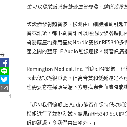
生可以借助該系統檢查血管修復、繞道或移
該設備發射超音波，檢測由血細胞運動引起
音或訊號。都卜勒音訊可以透過收發器握把
聲器底座均採用基於Nordic雙核nRF5340多
座之間的藍牙LE Audio無線連接。將音
分享
Remington Medical, Inc. 首席研發電氣
因此低功耗很重要，但高音質和低延遲是不
也需要它在探頭尖端下方尋找患者血流時能
「起初我們懷疑LE Audio能否在保持低功耗
模組進行了並排測試。結果nRF5340 SoC
低的延遲，令我們喜出望外。」