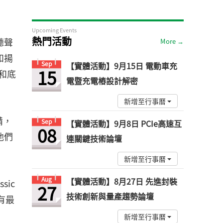
Upcoming Events
熱門活動
聽聲
More →
和揚
Sep
【實體活動】9月15日 電動車充
15
器和底
電暨充電樁設計解密
新增至行事曆
備，
Sep
【實體活動】9月8日 PCIe高速互
08
他們
連關鍵技術論壇
新增至行事曆
Aug
【實體活動】8月27日 先進封裝
ic
27
技術創新與量產趨勢論壇
有最
新增至行事曆