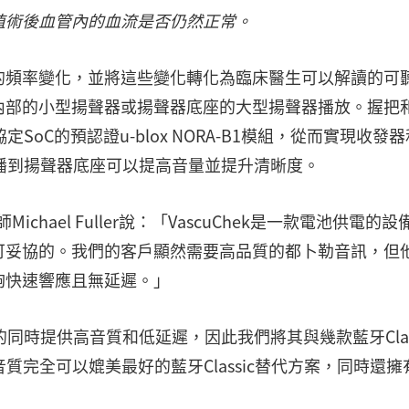
植術後血管內的血流是否仍然正常。
的頻率變化，並將這些變化轉化為臨床醫生可以解讀的可
內部的小型揚聲器或揚聲器底座的大型揚聲器播放。握把
協定SoC的預認證u-blox NORA-B1模組，從而實現收發
訊廣播到揚聲器底座可以提高音量並提升清晰度。
工程師Michael Fuller說：「VascuChek是一款電池供電的設
可妥協的。我們的客戶顯然需要高品質的都卜勒音訊，但
夠快速響應且無延遲。」
的同時提供高音質和低延遲，因此我們將其與幾款藍牙Class
的音質完全可以媲美最好的藍牙Classic替代方案，同時還擁