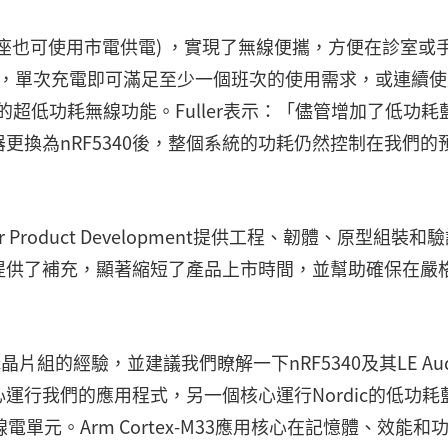
座也可使用市電供電) ，實現了無線便攜，方便在診室或
)電池，單次充電即可滿足至少一個班次的使用需求，或連續
 SoC的超低功耗無線功能。Fuller表示：「儘管增加了低功耗
更換為nRF5340後，整個系統的功耗仍然控制在我們的
roduct Development提供工程、韌體、原型組裝和
研發團隊提供了補充，顯著縮短了產品上市時間，並幫助確保在嚴
ic晶片組的經驗，並建議我們瞭解一下nRF5340及其LE Aud
心運行我們的應用程式，另一個核心運行Nordic的低功耗
電單元。Arm Cortex-M33應用核心在記憶體、效能和