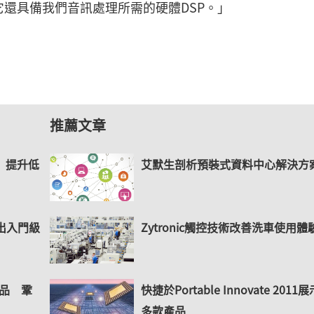
還具備我們音訊處理所需的硬體DSP。」
推薦文章
.0 提升低
艾默生剖析預裝式資料中心解決方
推出入門級
Zytronic觸控技術改善洗車使用體
產品 鞏
快捷於Portable Innovate 2011展
多款產品