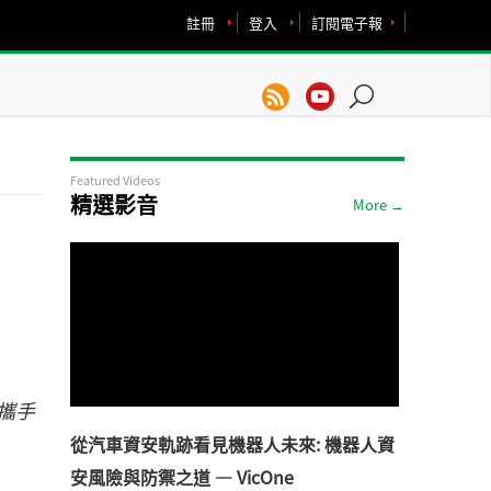
註冊
登入
訂閱電子報
Featured Videos
精選影音
More →
將攜手
從汽車資安軌跡看見機器人未來: 機器人資
安風險與防禦之道 — VicOne