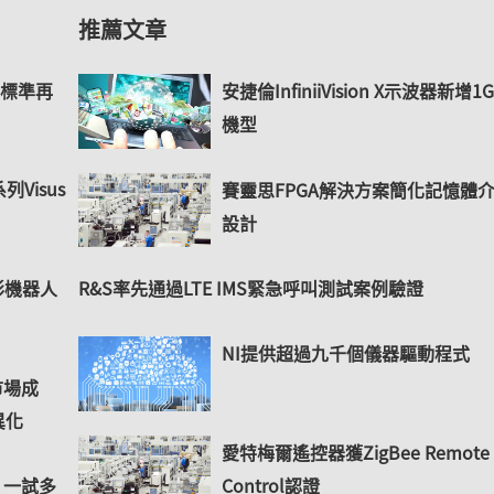
推薦文章
up標準再
安捷倫InfiniiVision X示波器新增1
機型
系列Visus
賽靈思FPGA解決方案簡化記憶體
設計
形機器人
R&S率先通過LTE IMS緊急呼叫測試案例驗證
NI提供超過九千個儀器驅動程式
市場成
異化
愛特梅爾遙控器獲ZigBee Remote
Control認證
 一試多