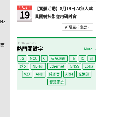
Aug
【實體活動】8月19日 AI無人載
19
具關鍵技術應用研討會
GHz
新增至行事曆
Hot Keywords
介面
熱門關鍵字
More →
5G
MCU
C
智慧城市
TE
IC
ST
藍牙
NB-IoT
Ethernet
GNSS
LoRa
V2X
AND
感測器
ARM
光通訊
智慧家庭