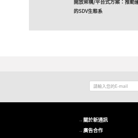
開放架構/平台式方案：推動
的SDV生態系
請
輸
入
您
的
→
關於新通訊
E-
mail
→
廣告合作