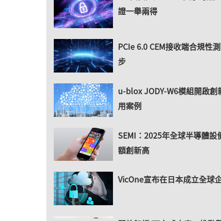
證一舉兩得
PCIe 6.0 CEM接收端合規
步
u-blox JODY-W6模組開啟
用案例
SEMI：2025年全球半導體
額創新高
VicOne宣布在日本成立全球