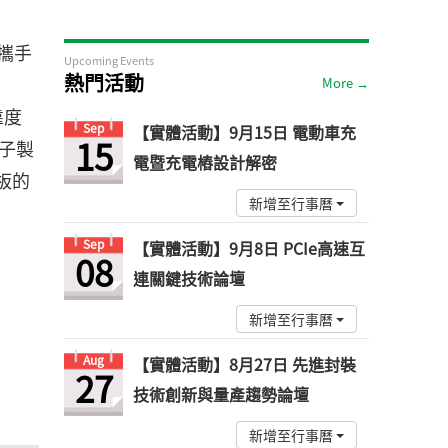
將攜手
Upcoming Events
熱門活動
More →
靠度
Sep
【實體活動】9月15日 電動車充
15
電子製
電暨充電樁設計解密
板的
新增至行事曆
Sep
【實體活動】9月8日 PCIe高速互
08
連關鍵技術論壇
新增至行事曆
Aug
【實體活動】8月27日 先進封裝
27
技術創新與量產趨勢論壇
新增至行事曆