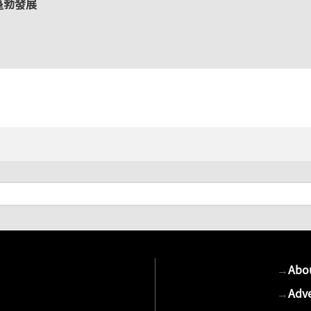
蓬勃發展
→
Abo
→
Adve