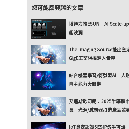
您可能感興趣的文章
博通力推ESUN AI Scale-
起波瀾
The Imaging Source推出全
GigE工業相機進入量產
結合機器學習/符號型AI 人
自主能力大躍進
艾邁斯歐司朗：2025半導體
長 光源/感應器打造產品差
IoT資安認證SESIP炙手可熱