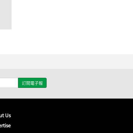
ut Us
rtise