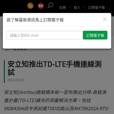
註冊
登入
訂閱電子報
×
欲了解最新資訊馬上訂閱電子報
Toggle
naviga
請
輸
入
> 產業動態
您
的
安立知推出TD-LTE手機連線測
E-
試
mail
2011-02-22
安立知(Anritsu)總裁橋本裕一宣布推出分時-長程演
進計畫(TD-LTE)擴充的測量解決方案，包括
MD8430A訊令測試儀TDD功能以及MX786201A RTD