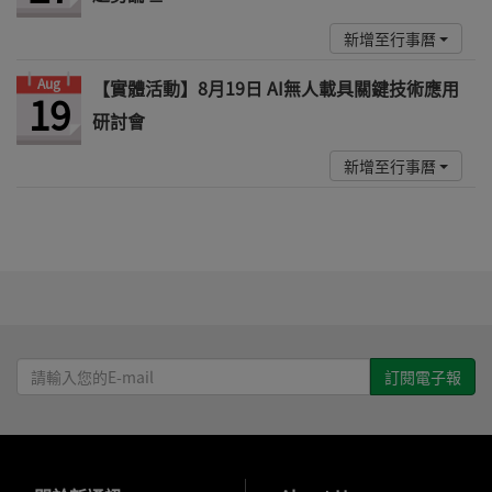
新增至行事曆
Aug
【實體活動】8月19日 AI無人載具關鍵技術應用
19
研討會
新增至行事曆
請
輸
入
您
的