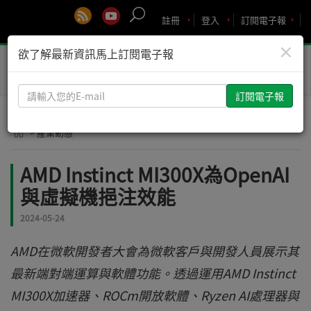
註冊
登入
訂閱電子報
×
欲了解最新資訊馬上訂閱電子報
Toggle
naviga
請
輸
入
> 產業動態
您
的
AMD Instinct MI300X為OpenAI
E-
與虛擬機挹注效能
mail
2024-05-24
AMD在微軟開發者大會為微軟客戶與開發人員展示其
最新端對端運算與軟體功能。透過運用AMD Instinct
MI300X加速器、ROCm開放軟體、Ryzen AI處理器與