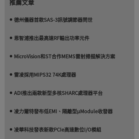
推薦文章
德州儀器首款SAS-3訊號調節器問世
恩智浦推出最高速RF輸出功率元件
MicroVision和ST合作MEMS雷射掃描解決方案
雷凌採用MIPS32 74K處理器
ADI推出兩款新型多核SHARC處理器平台
凌力爾特發布低EMI、隔離型µModule收發器
凌華科技發表新款PCIe高速數位I/O模組