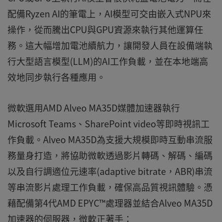
配備Ryzen AI的筆電上，AI模型可交由嵌入式NPU來
操作，從而騰出CPU與GPU資源來執行其他運算任
務。這大幅增加電池續航力，讓開發人員在設備端執
行大型語言模型(LLM)的AI工作負載，並在本地端高
效地同步執行各種應用。
微軟選用AMD Alveo MA35D媒體加速器執行
Microsoft Teams、SharePoint video等即時視訊工
作負載。Alveo MA35D為支援大規模即時互動串流服
務量身打造，將協助微軟透過影片轉碼、解碼、編碼
以及自行調適位元速率(adaptive bitrate，ABR)串流
等串流影片處理工作負載，確保高品質視訊體驗。憑
藉配備第4代AMD EPYC™處理器並結合Alveo MA35D
加速器的伺服器，微軟正著手：