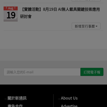
Aug
【實體活動】8月19日 AI無人載具關鍵技術應用
19
研討會
新增至行事曆
請
輸
入
您
的
→
關於新通訊
→
About Us
E-
mail
→
廣告合作
→
Advertise