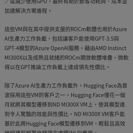
／或減少使用GPU，最終有助於節省功耗與、成本並
加速解決方案進程。
這些VM與在其中提供支援的ROCm軟體也用於Azure
AI生產力工作負載，包括讓客戶能使用GPT-3.5與
GPT-4模型的Azure OpenAI服務。藉由AMD Instinct
MI300X以及成熟且就緒的ROCm開放軟體堆疊，微軟
得以在GPT推論工作負載上達成領先性價比。
除了Azure AI生產力工作負載外，Hugging Face為首
波採用這些VM的客戶之一。Hugging Face僅花一個
月就將其模型遷移到ND MI300X VM上，使其模型達
到令人驚豔的效能與性價比。ND MI300X VM客戶能
基於此將Hugging Face模型遷移到VM，輕鬆且高效
地組建與部署自然語言處理(NLP)應用。