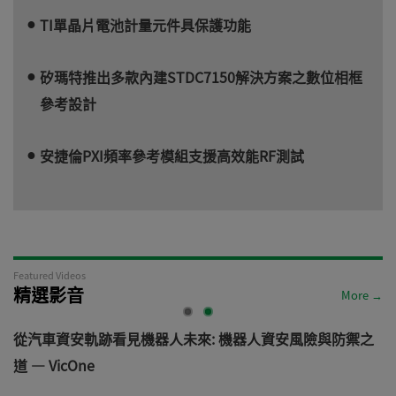
TI單晶片電池計量元件具保護功能
矽瑪特推出多款內建STDC7150解決方案之數位相框
參考設計
安捷倫PXI頻率參考模組支援高效能RF測試
Featured Videos
精選影音
More →
電
從汽車資安軌跡看見機器人未來: 機器人資安風險與防禦之
道 — VicOne