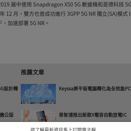
展中使用 Snapdragon X50 5G 數據機和是德科技 5G
12 月，雙方也曾成功進行 3GPP 5G NR 獨立(SA)模式 I
，加速部署 5G NR。
推薦文章
 6G設計轉
Keyssa將平板電腦轉化為全效能PC
恩智浦推出新款X電容自動放電IC
手機公版
欲了解最新資訊馬上訂閱電子報