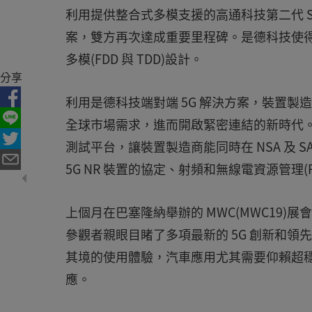
利用提供整合式多模支援的高通科技第二代 Snap
案，雙方再次達成重要里程碑。是德科技使得裝置
多模(FDD 與 TDD)設計。
分享
利用是德科技端對端 5G 解決方案，裝置
全球市場需求，進而開啟緊密連結的新時代。是德科技
測試平台，讓裝置製造商能同時在 NSA 及 SA 
5G NR 裝置的協定、射頻和無線電資源管理(
上個月在巴塞隆納舉辦的 MWC(MWC19)
參觀者親眼目睹了多項最新的 5G 創新和
其境的使用體驗，汽車應用尤其需要仰賴超
應。