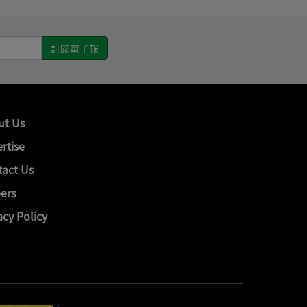
ut Us
rtise
act Us
ers
acy Policy