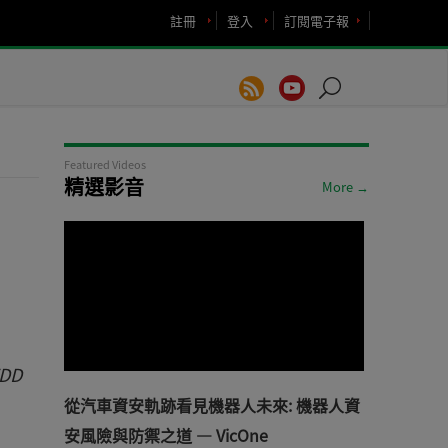
註冊
登入
訂閱電子報
Featured Videos
精選影音
More →
DD
從汽車資安軌跡看見機器人未來: 機器人資
安風險與防禦之道 — VicOne