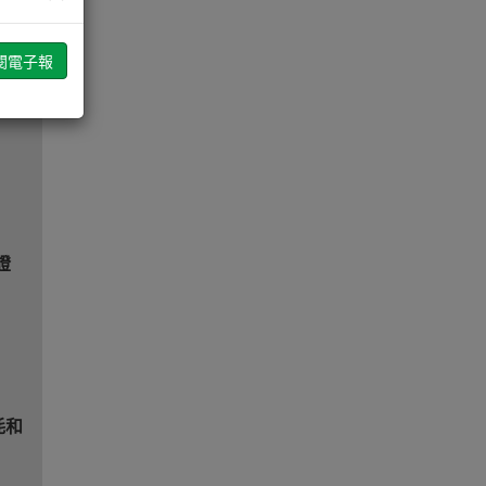
備
證
耗和