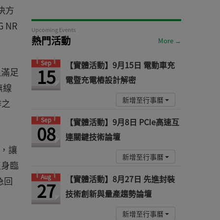
決方
 NR
Upcoming Events
熱門活動
More →
Sep
【實體活動】9月15日 電動車充
15
以滿足
電暨充電樁設計解密
無線
新增至行事曆
作之
Sep
【實體活動】9月8日 PCIe高速互
08
連關鍵技術論壇
用，讓
新增至行事曆
正身臨
Aug
【實體活動】8月27日 先進封裝
急回
27
技術創新與量產趨勢論壇
新增至行事曆