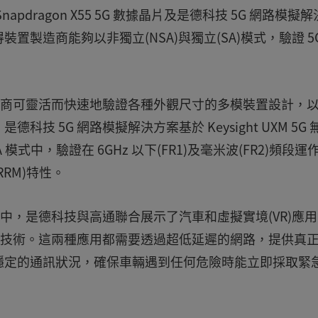
dragon X55 5G 數據晶片及是德科技 5G 網路模擬解
製造商能夠以非獨立(NSA)與獨立(SA)模式，驗證 5G
製造商可靈活而快速地驗證各種外觀尺寸的多模裝置設計，
 5G 網路模擬解決方案基於 Keysight UXM 5G 
模式中，驗證在 6GHz 以下(FR1)及毫米波(FR2)頻段運
RRM)特性。
展會中，是德科技與高通聯合展示了汽車和虛擬實境(VR)應
領先技術。這兩種應用都需要透過超低延遲的網路，提供真
穩定的通訊狀況，確保車輛遇到任何危險時能立即採取緊