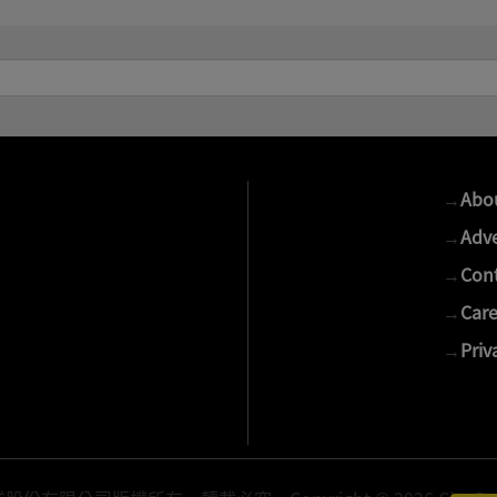
→
Abo
→
Adve
→
Cont
→
Care
→
Priv