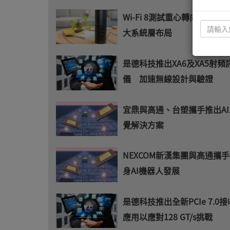
Wi-Fi 8測試重心轉向可靠度
大系統層布局
是德科技推出XA6及XA5射頻
儀 加速無線設計與驗證
宜鼎與高通、台塑攜手推出A
覺解決方案
NEXCOM新漢集團與高通攜
身AI機器人發展
是德科技推出全新PCIe 7.0
應用以應對128 GT/s挑戰