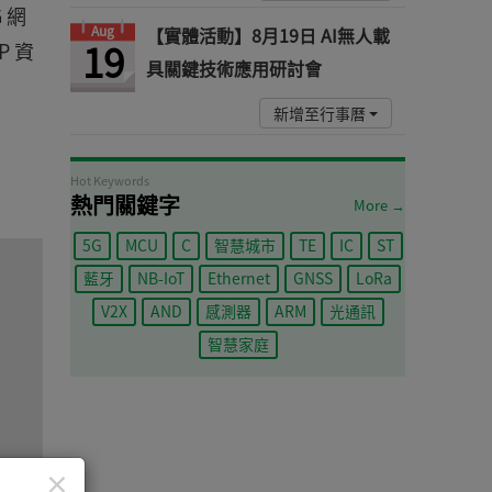
 網
Aug
【實體活動】8月19日 AI無人載
19
P 資
具關鍵技術應用研討會
新增至行事曆
Hot Keywords
熱門關鍵字
More →
5G
MCU
C
智慧城市
TE
IC
ST
藍牙
NB-IoT
Ethernet
GNSS
LoRa
V2X
AND
感測器
ARM
光通訊
智慧家庭
×