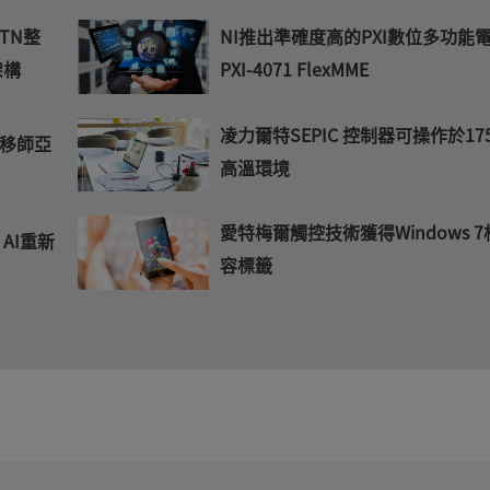
NI推出準確度高的PXI數位多功能
TN整
PXI-4071 FlexMME
架構
凌力爾特SEPIC 控制器可操作於175
移師亞
高溫環境
愛特梅爾觸控技術獲得Windows 7
AI重新
容標籤