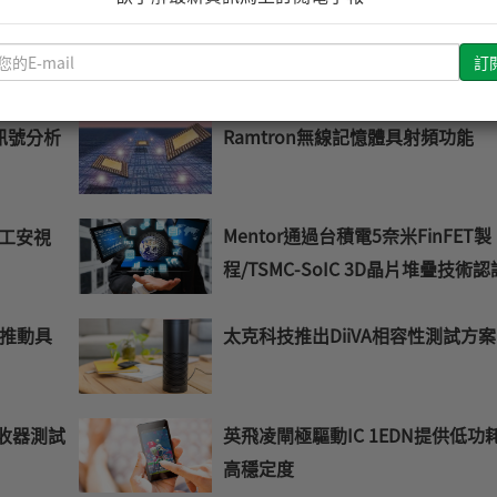
是德攜手大唐電信簽署5G技術合作
 是德擴
請
忘錄
輸
入
您
Ramtron無線記憶體具射頻功能
訊號分析
的
E-
mail
Mentor通過台積電5奈米FinFET製
I工安視
程/TSMC-SoIC 3D晶片堆疊技術認
太克科技推出DiiVA相容性測試方案
手推動具
英飛凌閘極驅動IC 1EDN提供低功
接收器測試
高穩定度