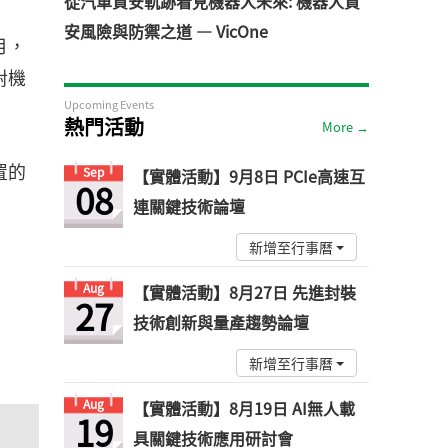
從汽車資安軌跡看見機器人未來: 機器人資
安風險與防禦之道 — VicOne
2月，
對機
Upcoming Events
熱門活動
More →
置的
Sep
【實體活動】9月8日 PCIe高速互
08
連關鍵技術論壇
新增至行事曆
Aug
【實體活動】8月27日 先進封裝
27
技術創新與量產趨勢論壇
新增至行事曆
Aug
【實體活動】8月19日 AI無人載
19
具關鍵技術應用研討會