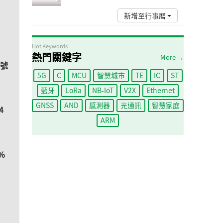
新增至行事曆
Hot Keywords
熱門關鍵字
More →
訊號
5G
C
MCU
智慧城市
TE
IC
ST
藍牙
LoRa
NB-IoT
V2X
Ethernet
GNSS
AND
感測器
光通訊
智慧家庭
4
ARM
%