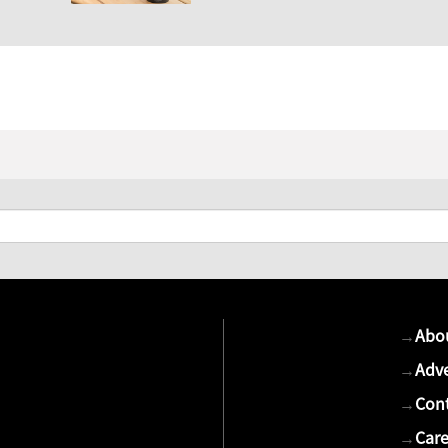
→
Abo
→
Adve
→
Cont
→
Care