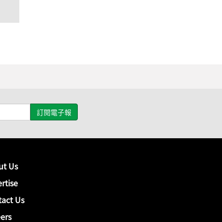
ut Us
rtise
act Us
ers