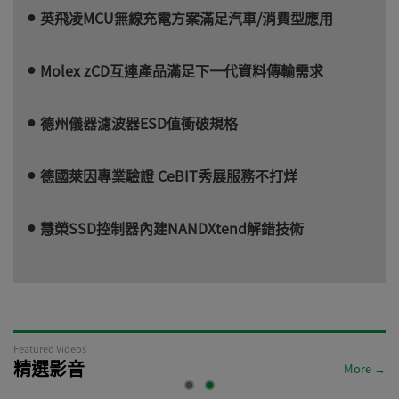
英飛凌MCU無線充電方案滿足汽車/消費型應用
Molex zCD互連產品滿足下一代資料傳輸需求
德州儀器濾波器ESD值衝破規格
德國萊因專業驗證 CeBIT秀展服務不打烊
慧榮SSD控制器內建NANDXtend解錯技術
Featured Videos
精選影音
More →