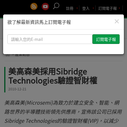
註冊
登入
訂閱電子報
×
欲了解最新資訊馬上訂閱電子報
Toggle
naviga
請
輸
入
> 產業動態
您
的
美高森美採用Sibridge
E-
Technologies驗證智財權
mail
2010-12-21
美高森美(Microsemi)為致力於建立安全、智能、網
路世界的半導體技術領先供應商，宣佈該公司已採用
Sibridge Technologies的驗證智財權(VIP)，以減少