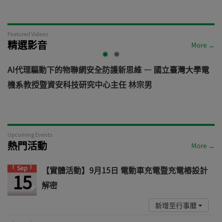
Featured Videos
精選影音
More →
AI代理驅動下的物聯網安全防護新思維 — 國立臺灣大學電
機系教授暨資安科技研究中心主任 林宗男
道
Upcoming Events
熱門活動
More →
Sep
【實體活動】9月15日 電動車充電暨充電樁設計
15
解密
新增至行事曆