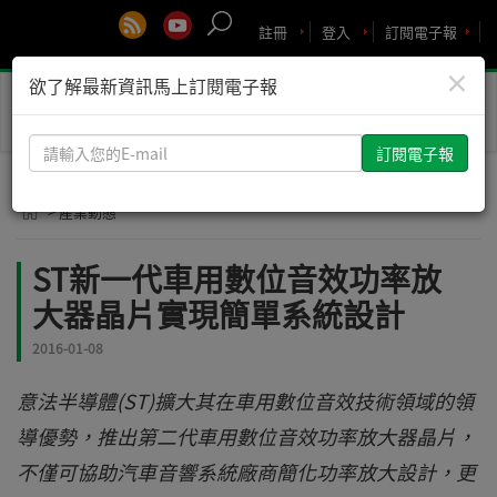
註冊
登入
訂閱電子報
×
欲了解最新資訊馬上訂閱電子報
Toggle
naviga
請
輸
入
> 產業動態
您
的
ST新一代車用數位音效功率放
E-
大器晶片實現簡單系統設計
mail
2016-01-08
意法半導體(ST)擴大其在車用數位音效技術領域的領
導優勢，推出第二代車用數位音效功率放大器晶片，
不僅可協助汽車音響系統廠商簡化功率放大設計，更