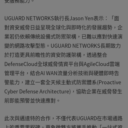
安服務能力。
UGUARD NETWORKS執行長Jason Yen表示：「面
對資安威脅日益呈現全球化與即時化的發展趨勢，企
業若仍依賴傳統設備式防禦架構，已難以應對快速演
變的網路攻擊型態。UGUARD NETWORKS長期致力
於打造更具前瞻性的資安防護架構，透過整合
DefenseCloud全球威脅情資平台與AgileCloud雲端
管理平台，結合AI WAN流量分析技術與硬體即時告
警能力，建立一套全天候主動式防禦體系(Proactive
Cyber Defense Architecture)，協助企業在威脅發生
前即能預警並快速應對。
此次與邁達特的合作，不僅代表UGUARD在市場通路
上的重要里程碑，更象徵雙方將攜手推動「一站式資