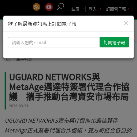
註冊
登入
訂閱電子報
×
欲了解最新資訊馬上訂閱電子報
Toggle
naviga
請
輸
入
> 產業動態
您
的
UGUARD NETWORKS與
E-
MetaAge邁達特簽署代理合作協
mail
議 攜手推動台灣資安市場布局
2026-03-31
UGUARD NETWORKS宣布與IT智能化最佳夥伴
MetaAge正式簽署代理合作協議，雙方將結合各自於