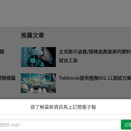
推薦文章
關
太克新示波器/探棒為高速串列資
試台工具
偏壓閘極驅
Tektronix提供進階802.11測試方
熱關斷功能保
ST與MicroOLED正式簽署策略合
欲了解最新資訊馬上訂閱電子報
議
請
輸
 工業物
芯微FireWire 800實體層方案開始