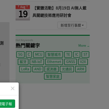
Aug
【實體活動】8月19日 AI無人載
19
具關鍵技術應用研討會
新增至行事曆
Hot Keywords
料測
熱門關鍵字
More →
5G
C
MCU
智慧城市
TE
IC
ST
藍牙
NB-IoT
Ethernet
GNSS
V2X
案
LoRa
AND
感測器
光通訊
ARM
智慧家庭
作協
×
出貨