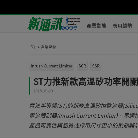
產業動態
應用趨勢
> 產業動態
Inrush Current Limiter
SCR
SSR
ST力推新款高溫矽功率開
2015-10-23
意法半導體(ST)的新款高溫矽控整流器(Silicon-
電流限制器(Inrush Current Limiter)、
產品可靠性與品質或採用尺寸更小的散熱器