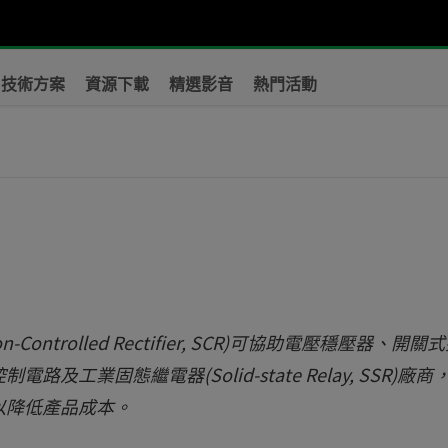
技術方案
資源下載
精選影音
熱門活動
關
Controlled Rectifier, SCR)可協助電壓穩壓器、開關
馬達控制電路及工業固態繼電器(Solid-state Relay, SSR)廠
以降低產品成本。