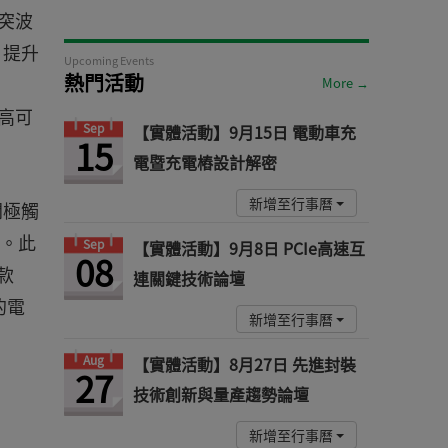
式突波
商，提升
Upcoming Events
熱門活動
More →
高可
Sep
【實體活動】9月15日 電動車充
15
電暨充電樁設計解密
新增至行事曆
閘極觸
性。此
Sep
【實體活動】9月8日 PCIe高速互
08
新款
連關鍵技術論壇
的電
新增至行事曆
Aug
【實體活動】8月27日 先進封裝
27
技術創新與量產趨勢論壇
新增至行事曆