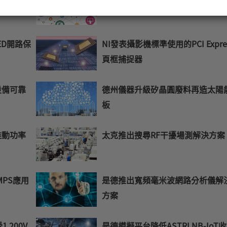
入
您
的
LED開路保
NI發表攝影機標準使用的PCI Expre
E-
mail
頁框捕捉器
設備可靠
德州儀器升級矽晶圓廢料再造太陽
板
推動功率
太克推出搜尋RF干擾場測解決方案
MPS應用
是德推出寬頻毫米波網路分析儀解
方案
1,200V
是德模擬平台降低ASTRI NB-IoT