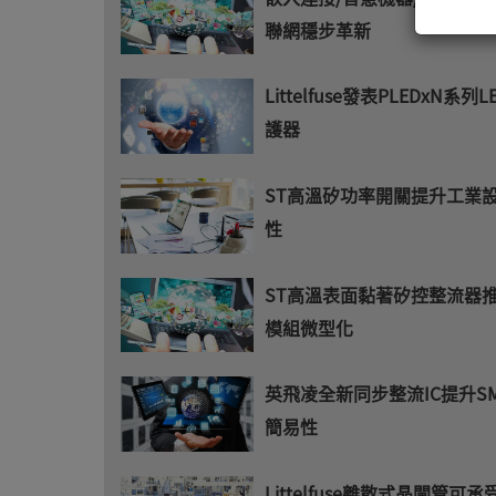
聯網穩步革新
Littelfuse發表PLEDxN系列
護器
ST高溫矽功率開關提升工業
性
ST高溫表面黏著矽控整流器
模組微型化
英飛凌全新同步整流IC提升S
簡易性
Littelfuse離散式晶閘管可承受