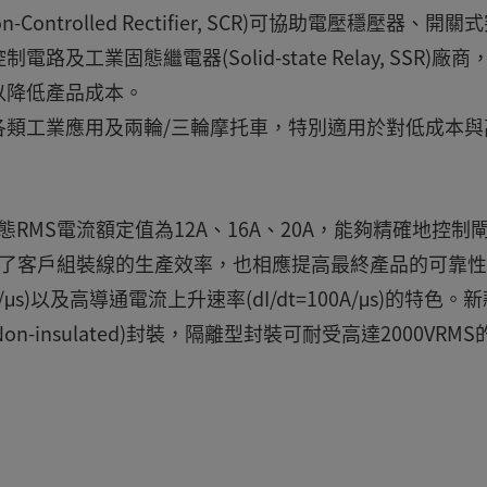
Controlled Rectifier, SCR)可協助電壓穩壓器、開關
馬達控制電路及工業固態繼電器(Solid-state Relay, SSR)廠
以降低產品成本。
各類工業應用及兩輪/三輪摩托車，特別適用於對低成本與
態RMS電流額定值為12A、16A、20A，能夠精確地控制
nt)，不僅提升了客戶組裝線的生產效率，也相應提高最終產品的可靠
μs)以及高導通電流上升速率(dI/dt=100A/μs)的特色。
Non-insulated)封裝，隔離型封裝可耐受高達2000VRMS