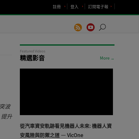
註冊
登入
訂閱電子報
Featured Videos
精選影音
More →
式突波
商，提升
從汽車資安軌跡看見機器人未來: 機器人資
安風險與防禦之道 — VicOne