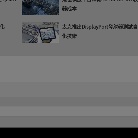
器成本
化
太克推出DisplayPort發射器測試
化技術