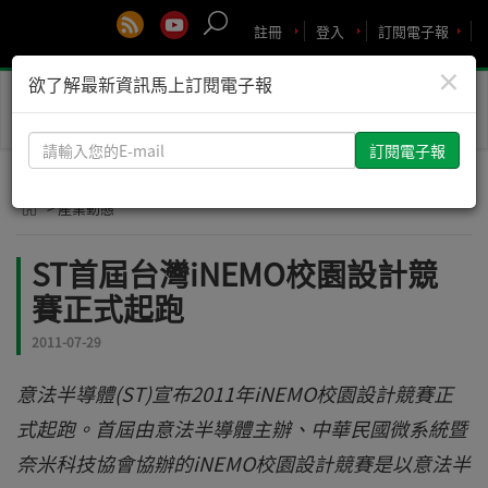
註冊
登入
訂閱電子報
×
欲了解最新資訊馬上訂閱電子報
Toggle
naviga
請
輸
入
> 產業動態
您
的
ST首屆台灣iNEMO校園設計競
E-
賽正式起跑
mail
2011-07-29
意法半導體(ST)宣布2011年iNEMO校園設計競賽正
式起跑。首屆由意法半導體主辦、中華民國微系統暨
奈米科技協會協辦的iNEMO校園設計競賽是以意法半