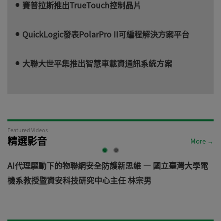
賽普拉斯推出TrueTouch控制晶片
QuickLogic發表PolarPro II可編程解決方案平台
大聯大世平集推出智慧車載資通訊系統方案
Featured Videos
精選影音
More →
AI代理驅動下的物聯網安全防護新思維 — 國立臺灣大學電
機系教授暨資安科技研究中心主任 林宗男
道