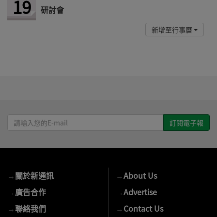
19
研討會
新增至行事曆
請
輸
入
您
的
→
關於新通訊
→
About Us
E-
mail
→
廣告合作
→
Advertise
→
聯絡我們
→
Contact Us