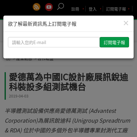
註冊
登入
訂閱電子報
×
欲了解最新資訊馬上訂閱電子報
Toggle
naviga
請
輸
入
> 產業動態
> 合作結盟
您
的
愛德萬為中國IC設計廠展訊銳迪
E-
科裝設多組測試機台
mail
2019-04-03
半導體測試設備供應商愛德萬測試 (Advantest
Corporation)為展訊銳迪科 (Unigroup Spreadtrum
& RDA) 位於中國的多個外包半導體專業封測代工廠