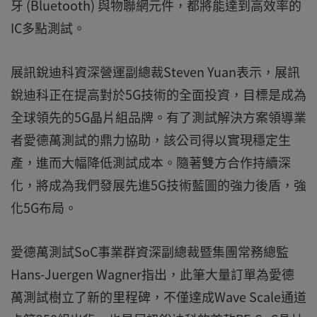
牙 (Bluetooth) 與物聯網元件，都將能達到高效率的
IC多點測試。
展訊銳迪科資深營運副總裁Steven Yuan表示，展訊
銳迪科正在提高對於5G技術的全面投資，目標是成為
全球領先的5G晶片組品牌。有了測試解決方案領導業
者愛德萬測試的鼎力協助，該公司得以實現穩定生
產，進而大幅降低測試成本。隨著雙方合作持續深
化，將成為我們發展先進5G技術藍圖的強力後盾，強
化5G布局。
愛德萬測試SoC事業群資深副總裁暨集團常務總監
Hans-Juergen Wagner指出，此筆大量訂單為愛德
萬測試樹立了新的里程碑，不僅達成Wave Scale通道