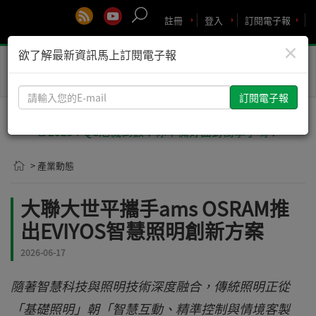
註冊
登入
訂閱電子報
×
欲了解最新資訊馬上訂閱電子報
Toggle
naviga
請
輸
入
🚨2029 PQC危機倒數！你準備好面對衝擊了嗎？
您
的
> 產業動態
E-
mail
大聯大世平攜手ams OSRAM推
出EVIYOS智慧照明創新方案
2026-06-17
隨著智慧科技與照明技術深度融合，傳統照明正從
「基礎照明」朝「智慧互動、精準控制與情境客製