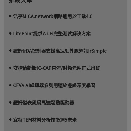
浩亭MICA.network網路適用於工業4.0
LitePoint提供Wi-Fi完整測試解決方案
羅姆IrDA控制器支援高速紅外線通訊IrSimple
安捷倫新版IC-CAP直流/射頻元件正式出貨
CEVA AI處理器系列用適於邊緣深度學習
羅姆發表風扇馬達驅動驅動器
宜特TEM材料分析技術達5奈米