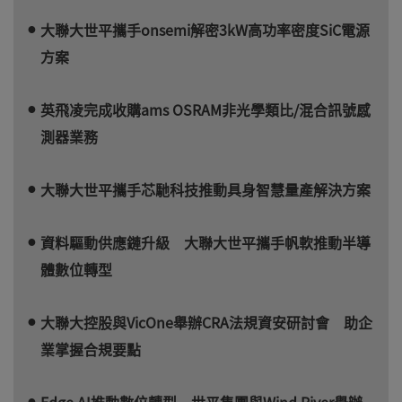
大聯大世平攜手onsemi解密3kW高功率密度SiC電源
方案
英飛凌完成收購ams OSRAM非光學類比/混合訊號感
測器業務
大聯大世平攜手芯馳科技推動具身智慧量產解決方案
資料驅動供應鏈升級 大聯大世平攜手帆軟推動半導
體數位轉型
大聯大控股與VicOne舉辦CRA法規資安研討會 助企
業掌握合規要點
Edge AI推動數位轉型 世平集團與Wind River舉辦