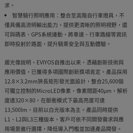
求。
智慧騎行照明應用：整合至高階自行車燈具，不
僅具備高流明輸出能力，提供更清晰的照明視野，還
可與碼表、GPS系統連動，將車速、行車路線等資訊
即時投射於路面，提升騎乘安全與互動體驗。
遲光偉說明，EVIYOS自推出以來，憑藉創新技術與
應用價值，已獲得多項國際創新獎項肯定。產品採用
12.8×3.2mm狹長矩形發光面設計，整合25,600個
可獨立控制的MicroLED像素，像素間距40μm，解析
度達320×80，在脈衝模式下最高亮度可達
13,500lm，目前以白光版本為主。產品同時提供
L1、L2與L3三種版本，客戶可依不同開發需求與應
用場景進行選擇，降低導入門檻並加速產品開發。