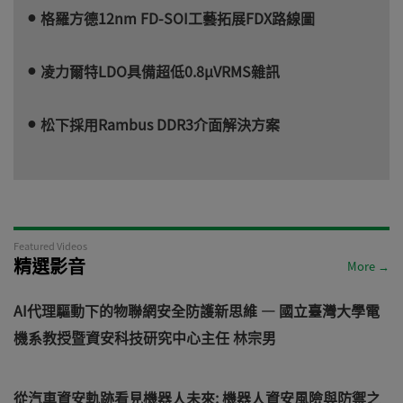
格羅方德12nm FD-SOI工藝拓展FDX路線圖
凌力爾特LDO具備超低0.8µVRMS雜訊
松下採用Rambus DDR3介面解決方案
Featured Videos
精選影音
More →
AI代理驅動下的物聯網安全防護新思維 — 國立臺灣大學電
機系教授暨資安科技研究中心主任 林宗男
從汽車資安軌跡看見機器人未來: 機器人資安風險與防禦之