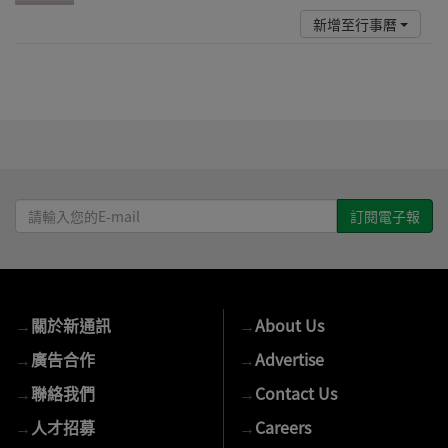
新增至行事曆
請
輸
入
您
的
→
關於新通訊
→
About Us
E-
mail
→
廣告合作
→
Advertise
→
聯絡我們
→
Contact Us
→
人才招募
→
Careers