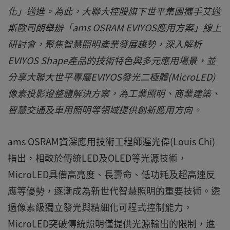
化」邁進。為此，大聯大控股旗下世平集團攜手艾邁
斯歐司朗舉辦「ams OSRAM EVIYOS應用方案」線上
研討會，聚焦智慧照明產業發展趨勢，深入解析
EVIYOS Shape產品的技術特色與多元應用場景，並
分享大聯大世平專屬EVIYOS發光二極體(MicroLED)
像素投影燈整體解決方案，為工業照明、商業建築、
智慧交通及車用照明等領域提供創新應用方向。
ams OSRAM資深應用技術工程師遲光偉(Louis Chi)
指出，相較於傳統LED及OLED等光源技術，
MicroLED具備高亮度、長壽命、低功耗及超高速反
應等優勢，逐漸成為新世代智慧照明的重要技術。透
過像素級獨立發光與精細化可程式控制能力，
MicroLED突破傳統照明僅提供光源輸出的限制，進