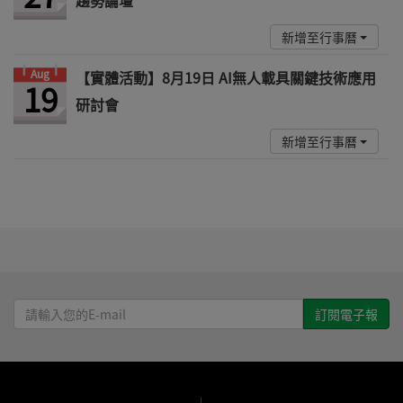
新增至行事曆
Aug
【實體活動】8月19日 AI無人載具關鍵技術應用
19
研討會
新增至行事曆
請
輸
入
您
的