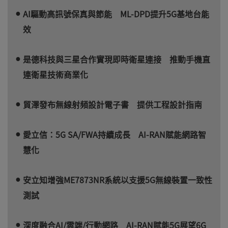
AI驅動高訊號保真與節能 ML-DPD提升5G基地台能
效
是德科技與三星合作實現即時衛星連接 推動手機直
連衛星技術商業化
貿澤發布無線射頻設計電子書 提供工程設計指南
愛立信：5G SA/FWA持續成長 AI-RAN賦能網路智
慧化
安立知增強ME7873NR系統以支援5G無線裝置一致性
測試
深度融合AI/雲端/行動網路 AI-RAN賦能5G展望6G