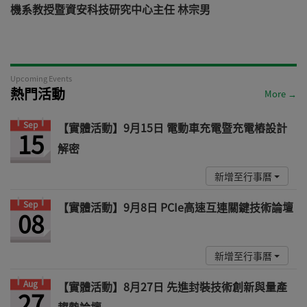
機系教授暨資安科技研究中心主任 林宗男
道
Upcoming Events
熱門活動
More →
Sep
【實體活動】9月15日 電動車充電暨充電樁設計
15
解密
新增至行事曆
Sep
【實體活動】9月8日 PCIe高速互連關鍵技術論壇
08
新增至行事曆
Aug
【實體活動】8月27日 先進封裝技術創新與量產
27
趨勢論壇