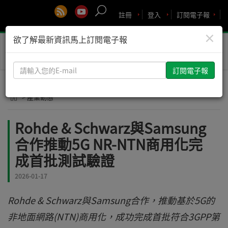
註冊
登入
訂閱電子報
×
欲了解最新資訊馬上訂閱電子報
Toggle
naviga
請
輸
入
> 產業動態
您
的
Rohde & Schwarz與Samsung
E-
合作推動5G NR-NTN商用化完
mail
成首批測試驗證
2026-01-17
Rohde & Schwarz與Samsung合作，推動基於5G的
非地面網路(NTN)商用化，成功完成首批符合3GPP第