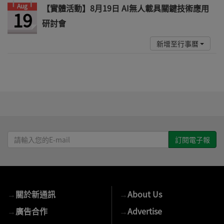
Aug
【實體活動】8月19日 AI無人載具關鍵技術應用
19
研討會
新增至行事曆
請
輸
入
您
的
→
關於新通訊
→
About Us
E-
mail
→
廣告合作
→
Advertise