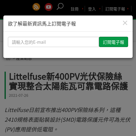
註冊
登入
訂閱電子報
×
欲了解最新資訊馬上訂閱電子報
Toggle
naviga
請
輸
入
> 產業動態
您
的
Littelfuse新400PV光伏保險絲
E-
實現整合太陽能瓦可靠電路保護
mail
2021-07-26
Littelfuse日前宣布推出400PV保險絲系列，這種
2410規格表面貼裝設計(SMD)電路保護元件可為光伏
(PV)應用提供低電阻。