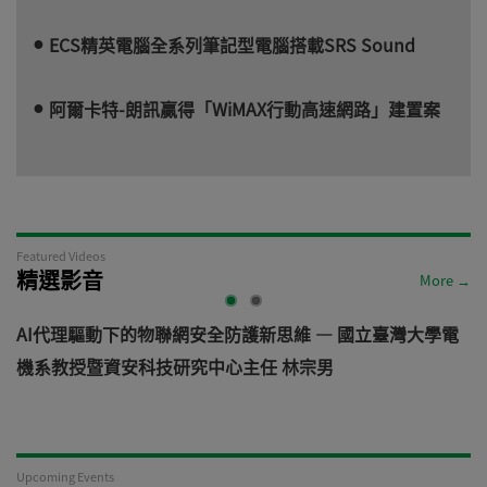
ECS精英電腦全系列筆記型電腦搭載SRS Sound
阿爾卡特-朗訊贏得「WiMAX行動高速網路」建置案
Featured Videos
精選影音
More →
AI代理驅動下的物聯網安全防護新思維 — 國立臺灣大學電
機系教授暨資安科技研究中心主任 林宗男
道
Upcoming Events