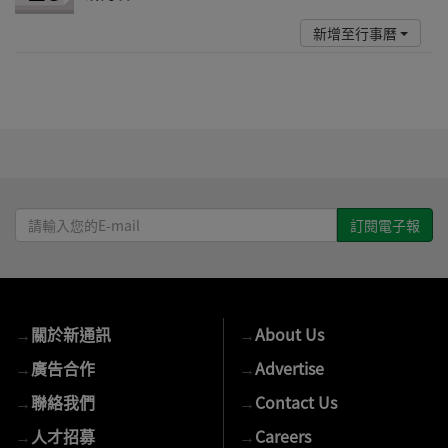
新增至行事曆
請
輸
入
您
的
→
關於新通訊
→
About Us
E-
mail
→
廣告合作
→
Advertise
→
聯絡我們
→
Contact Us
→
人才招募
→
Careers