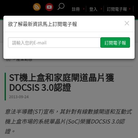
註冊
登入
訂閱電子報
×
欲了解最新資訊馬上訂閱電子報
Toggle
naviga
請
輸
入
> 產業動態
您
的
ST機上盒和家庭閘道晶片獲
E-
DOCSIS 3.0認證
mail
2013-09-24
意法半導體(ST)宣布，其針對有線數據閘道和互動式
機上盒市場的系統單晶片(SoC)榮獲DOCSIS 3.0認
證。