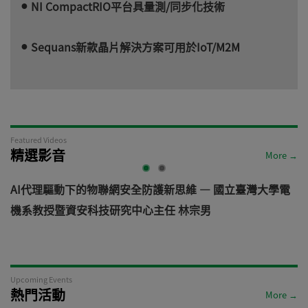
NI CompactRIO平台具量測/同步化技術
Sequans新款晶片解決方案可用於IoT/M2M
Featured Videos
精選影音
More →
AI代理驅動下的物聯網安全防護新思維 — 國立臺灣大學電
機系教授暨資安科技研究中心主任 林宗男
道
Upcoming Events
熱門活動
More →