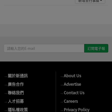
新增至行事曆
請
輸
入
您
的
→
關於新通訊
→
About Us
E-
mail
→
廣告合作
→
Advertise
→
聯絡我們
→
Contact Us
→
人才招募
→
Careers
→
隱私權政策
→
Privacy Policy