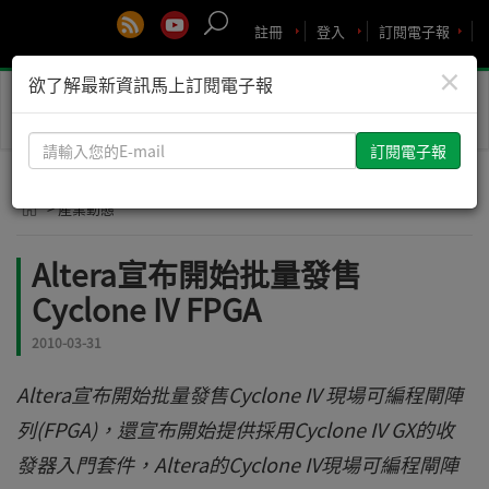
註冊
登入
訂閱電子報
×
欲了解最新資訊馬上訂閱電子報
Toggle
naviga
請
輸
入
> 產業動態
您
的
Altera宣布開始批量發售
E-
Cyclone IV FPGA
mail
2010-03-31
Altera宣布開始批量發售Cyclone IV 現場可編程閘陣
列(FPGA)，還宣布開始提供採用Cyclone IV GX的收
發器入門套件，Altera的Cyclone IV現場可編程閘陣