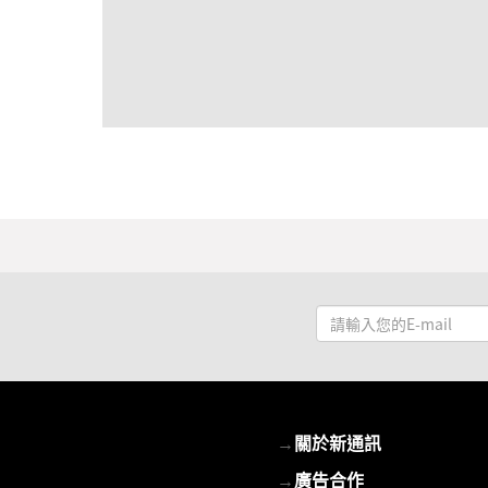
請
輸
入
您
的
→
關於新通訊
E-
mail
→
廣告合作