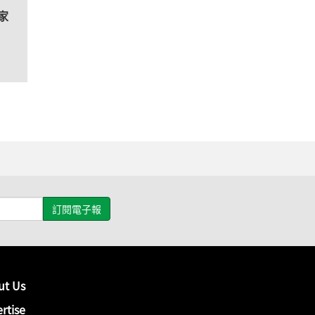
家
ut Us
rtise