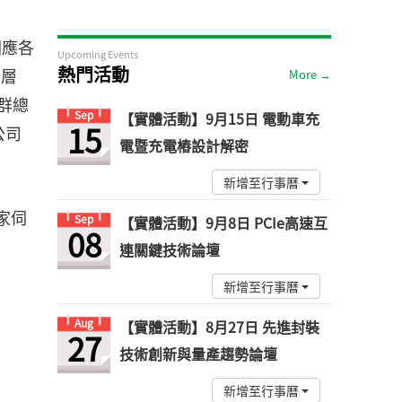
因應各
Upcoming Events
熱門活動
物層
More →
業群總
Sep
【實體活動】9月15日 電動車充
15
公司
電暨充電樁設計解密
新增至行事曆
多家伺
Sep
【實體活動】9月8日 PCIe高速互
08
連關鍵技術論壇
新增至行事曆
Aug
【實體活動】8月27日 先進封裝
27
技術創新與量產趨勢論壇
新增至行事曆