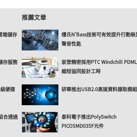
推薦文章
雲端儲存
樓氏N'Bass技術可有效提升行動裝
聲音性能
端儲存服務
家登精密採用PTC Windchill PDML
縮短協同設計工時
業級硬碟
研華推出USB2.0高速資料擷取模
組合通過
泰科電子推出PolySwitch
PICOSMD035F元件