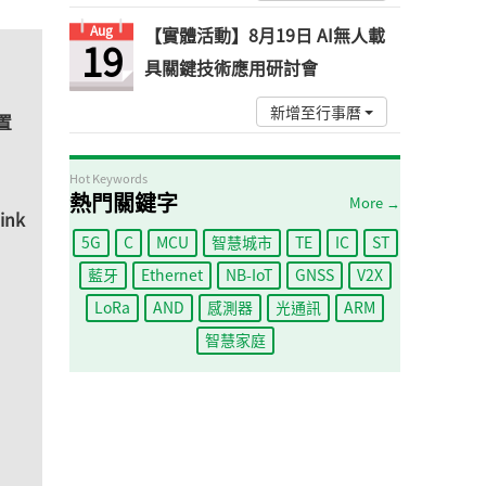
Aug
【實體活動】8月19日 AI無人載
19
具關鍵技術應用研討會
新增至行事曆
置
Hot Keywords
熱門關鍵字
More →
ink
5G
C
MCU
智慧城市
TE
IC
ST
藍牙
Ethernet
NB-IoT
GNSS
V2X
LoRa
AND
感測器
光通訊
ARM
組
智慧家庭