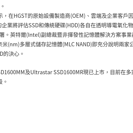
心。
sen表示，在HGST的原始設備製造商(OEM)、雲端及企業客戶
業將評估SSD和傳統硬碟(HDD)各自在透明導電氧化
署。英特爾(Intel)副總裁暨非揮發性記憶體解決方案事
0奈米(nm)多層式儲存記憶體(MLC NAND)即充分說明兩家
SSD的決心。
tar SSD1600MM及Ultrastar SSD1600MR現已上市，目前在
段。