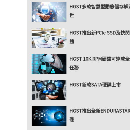
HGST多款智慧型動態儲存解
世
HGST推出新PCIe SSD及快
體
HGST 10K RPM硬碟可達成
任務
HGST新款SATA硬碟上市
HGST推出全新ENDURASTA
碟