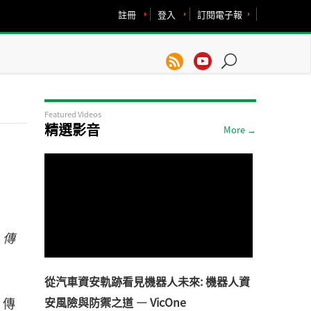
註冊
登入
訂閱電子報
Featured Videos
精選影音
More →
，傳
從汽車資安軌跡看見機器人未來: 機器人資
，傳
安風險與防禦之道 — VicOne