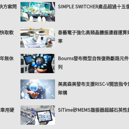
決方案問
SIMPLE SWITCHER產品超過十五
閃快取軟
泰藝電子強化高頻晶體振盪器運算
率
全年無休
Bourns發布微型自恢復熱斷路元
列
美高森美發布支援RISC-V開放指令
架構
R車用硬
SiTime矽MEMS諧振器超越石英性