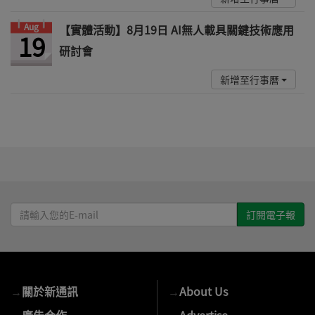
Aug
【實體活動】8月19日 AI無人載具關鍵技術應用
19
研討會
新增至行事曆
請
輸
入
您
的
→
關於新通訊
→
About Us
E-
mail
→
廣告合作
→
Advertise