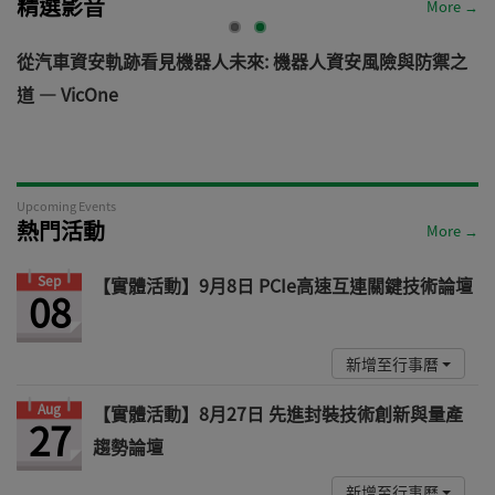
精選影音
More →
電
從汽車資安軌跡看見機器人未來: 機器人資安風險與防禦之
道 — VicOne
Upcoming Events
熱門活動
More →
Sep
【實體活動】9月8日 PCIe高速互連關鍵技術論壇
08
新增至行事曆
Aug
【實體活動】8月27日 先進封裝技術創新與量產
27
趨勢論壇
新增至行事曆