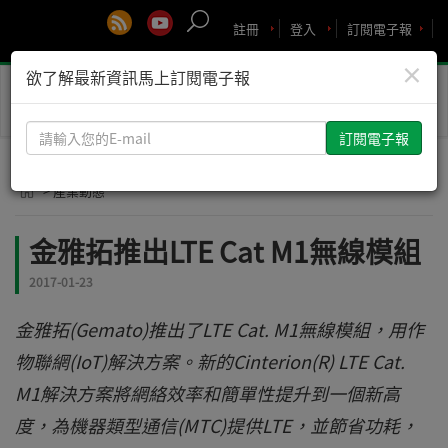
註冊
登入
訂閱電子報
×
欲了解最新資訊馬上訂閱電子報
Toggle
naviga
請
輸
入
> 產業動態
您
的
金雅拓推出LTE Cat M1無線模組
E-
mail
2017-01-23
金雅拓(Gemato)推出了LTE Cat. M1無線模組，用作
物聯網(IoT)解決方案。新的Cinterion(R) LTE Cat.
M1解決方案將網絡效率和簡單性提升到一個新高
度，為機器類型通信(MTC)提供LTE，並節省功耗，