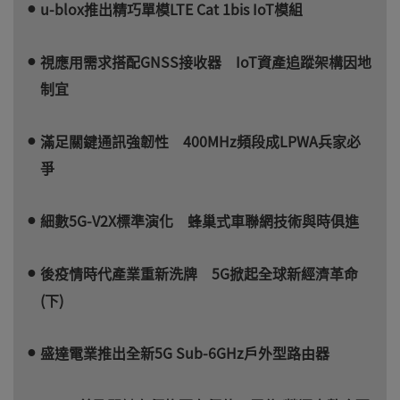
u-blox推出精巧單模LTE Cat 1bis IoT模組
視應用需求搭配GNSS接收器 IoT資產追蹤架構因地
制宜
滿足關鍵通訊強韌性 400MHz頻段成LPWA兵家必
爭
細數5G-V2X標準演化 蜂巢式車聯網技術與時俱進
後疫情時代產業重新洗牌 5G掀起全球新經濟革命
(下)
盛達電業推出全新5G Sub-6GHz戶外型路由器