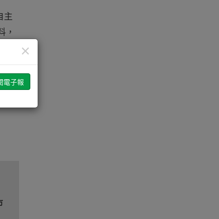
自主
料，
×
6)，
市