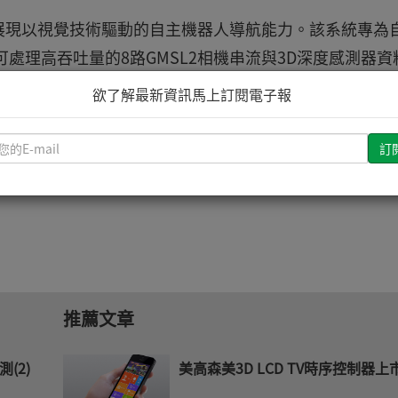
上，展現以視覺技術驅動的自主機器人導航能力。該系統專為
，可處理高吞吐量的8路GMSL2相機串流與3D深度感測器資
秒級的即時避障能力。
欲了解最新資訊馬上訂閱電子報
間，蒞臨宜鼎集團展位(南港展覽館1館1樓K入口，編號：K010
請
輸
方案。
入
您
的
E-
mail
推薦文章
測(2)
美高森美3D LCD TV時序控制器上