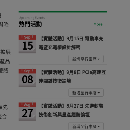
提
Upcoming Events
熱門活動
與降
More →
Sep
【實體活動】9月15日 電動車充
15
電暨充電樁設計解密
可擴展
新增至行事曆
的產品
硬體
Sep
【實體活動】9月8日 PCIe高速互
08
連關鍵技術論壇
新增至行事曆
Aug
【實體活動】8月27日 先進封裝
領先
27
技術創新與量產趨勢論壇
整合
新增至行事曆