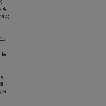
e)。
組，專
LA)
11
面，協
ng
檢測、
超低