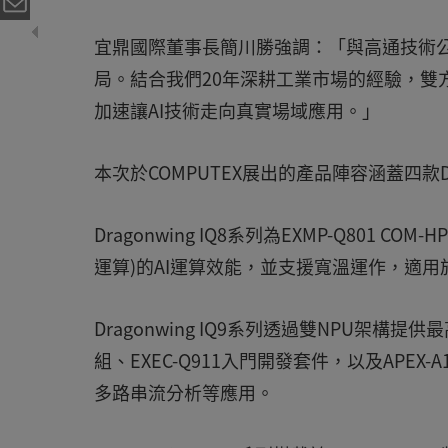
宜鼎國際董事長簡川勝強調：「與高通技術公
局。結合我們20年深耕工業市場的經驗，雙
加速讓AI技術走向真實場域應用。」
本次於COMPUTEX展出的產品陣容涵蓋四款D
Dragonwing IQ8系列為EXMP-Q801 CO
運算)的AI運算效能，並支援寬溫運作，適
Dragonwing IQ9系列透過雙NPU架構提供最
組、EXEC-Q911入門開發套件，以及APEX
多路串流分析等應用。