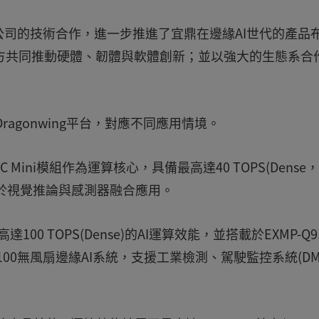
司的技術合作，進一步推進了宜鼎在邊緣AI世代的產品
方共同推動硬體、韌體與軟體創新；並以強大的生態系合
ragonwing平台，對應不同應用情境。
M-HPC Mini模組作為運算核心，具備最高達40 TOPS(Dense
用於視覺推論與感測器融合應用。
高達100 TOPS(Dense)的AI運算效能，並搭載於EXMP-Q9
-A100無風扇邊緣AI系統，支援工業檢測、駕駛監控系統(DM