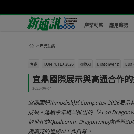
產業動態
應用趨勢
> 產業動態
宜鼎
COMPUTEX 2026
邊緣AI
Dragonwing
Qua
宜鼎國際展示與高通合作的
2026-06-04
宜鼎國際(Innodisk)於Computex 2026展示
成果。延續今年稍早推出的「AI on Drag
個世代的Qualcomm Dragonwing處理器
援廣泛的邊緣AI工作負載。