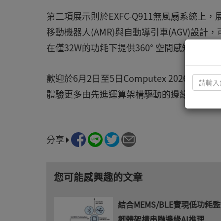
第二項展示則於EXFC-Q911無風扇系統
移動機器人(AMR)與自動導引車(AGV)設計
在僅32W的功耗下提供360° 空間感知與毫
歡迎於6月2日至5日Computex 2026期
體驗更多由先進運算架構驅動的邊緣AI解決
分享
您可能感興趣的文章
結合MEMS/BLE實現低功耗監
韌體架構串聯邊緣AI推理