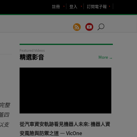
註冊
登入
訂閱電子報
Featured Videos
精選影音
More →
的完整
蓋四
，以支
從汽車資安軌跡看見機器人未來: 機器人資
安風險與防禦之道 — VicOne