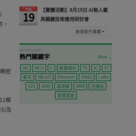
Aug
【實體活動】8月19日 AI無人載
19
布
具關鍵技術應用研討會
作，
新增至行事曆
Hot Keywords
熱門關鍵字
More →
5G
MCU
C
智慧城市
TE
IC
ST
，稠密
藍牙
NB-IoT
Ethernet
GNSS
LoRa
V2X
AND
感測器
ARM
光通訊
智慧家庭
11模
S)及