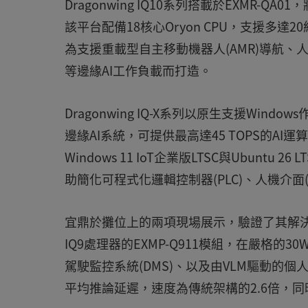
Dragonwing IQ10系列搭載於EXMR-QA
該平台配備18核心Oryon CPU，支援多達20組16
為支援重載型自主移動機器人(AMR)導航、人
等邊緣AI工作負載而打造。
Dragonwing IQ-X系列以原生支援Window
邊緣AI系統，可提供最高達45 TOPS的AI
Windows 11 IoT企業版LTSC與Ubuntu 2
助簡化可程式化邏輯控制器(PLC)、人機介面
宜鼎於攤位上的兩項現場展示，驗證了其解決方
IQ9處理器的EXMP-Q911模組，在嚴格的
駕駛監控系統(DMS)、以及由VLM驅動的
平均推論延遲，速度為傳統架構的2.6倍，