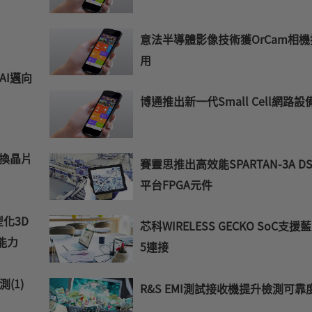
意法半導體影像技術獲OrCam相機
用
AI邁向
博通推出新一代Small Cell網路設
交換晶片
賽靈思推出高效能SPARTAN-3A DS
平台FPGA元件
型化3D
芯科WIRELESS GECKO SoC支援
能力
5連接
測(1)
R&S EMI測試接收機提升檢測可靠