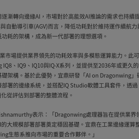
逐漸轉向邊緣AI，市場對於高能效AI推論的需求也持續
)與自動導引車(AGV)而言，降低功耗對於維持運作續航力
低功耗的架構，成為新一代部署的理想選項。
於為工業市場提供業界領先的功耗效率與多模態運算能力。此
g IQ8、IQ9、IQ10與IQ-X系列，並提供至2036年或更久
。基於此優勢，宜鼎研發「AI on Dragonwing」
署的邊緣系統，並搭配IQ Studio軟體工具套件，透過
簡化從評估到部署的整體流程。
hnamurthy表示：「Dragonwing處理器旨在提供業界
I的大規模部署部署奠定穩固基礎。宜鼎在工業邊緣運算
onwing生態系推向市場的重要合作夥伴。」