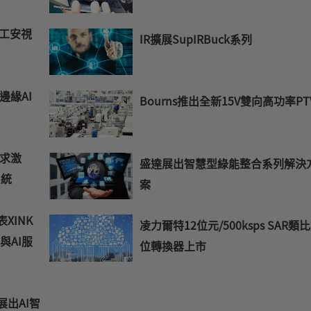
I工安視
IR擴展SupIRBuck系列
邊緣AI
Bourns推出全新15V雙向高功率PT
需求激
盛達展出智慧型綠能整合系列解決
系統
案
表XINK
凌力爾特12位元/500ksps SAR類
與AI服
位轉換器上市
展出AI智