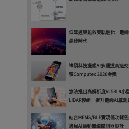
低延遲與能效雙軌進化 邊緣
毫秒時代
祥碩科技邊緣AI多通道高速
獲Computex 2026金獎
意法推出高解析度VL53L9小
LiDAR模組 提升邊緣AI感測
結合MEMS/BLE實現低功耗監
邊緣AI驅動無線感測器設計