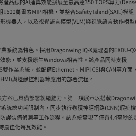
01，將產品線的AI運算效能擴展至最高達350 TOPS算力(Dens
00萬畫素MIPI相機，並整合Safety Island(SAIL)模
形機器人，以及視覺語言模型(VLM)與視覺語言動作模型(V
s作業系統為特色。採用Dragonwing IQ-X處理器的EXDU-QX
運算效能，並支援原生Windows相容性。該產品同時支援
6 LTS雙作業系統，並配備Ethernet、MIPI CSI與CAN等介
(HMI)與邊緣控制器等應用的部署流程。
案已具備部署就緒能力。第一項展示以搭載Dragonwi
30W系統總功耗限制內，同步執行卷積神經網路(CNN)瑕疵
個人防護裝備偵測等工作流程。該系統實現了僅有4.4毫秒的
同時最佳化每瓦效能。