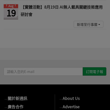
Aug
【實體活動】8月19日 AI無人載具關鍵技術應用
19
研討會
新增至行事曆
請
輸
入
您
的
→
關於新通訊
→
About Us
E-
mail
→
廣告合作
→
Advertise