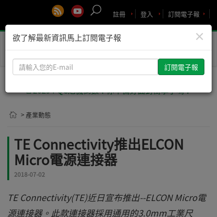
註冊
登入
訂閱電子報
×
欲了解最新資訊馬上訂閱電子報
Toggle
naviga
請
輸
入
🚨2029 PQC危機倒數！你準備好面對衝擊了嗎？
您
的
> 產業動態
E-
mail
TE Connectivity推出ELCON
Micro電源連接器
2018-07-02
TE Connectivity(TE)近日宣布推出--ELCON Micro電
源連接器。此款連接器採用通用的3.0mm工業尺