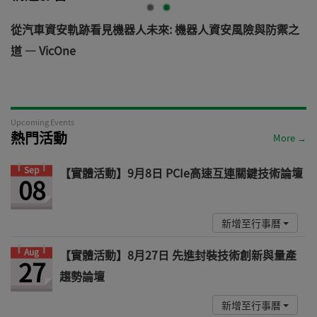
電
從汽車資安軌跡看見機器人未來: 機器人資安風險與防禦之
道 — VicOne
Upcoming Events
熱門活動
More →
Sep
【實體活動】9月8日 PCIe高速互連關鍵技術論壇
08
新增至行事曆
Aug
【實體活動】8月27日 先進封裝技術創新與量產
27
趨勢論壇
新增至行事曆