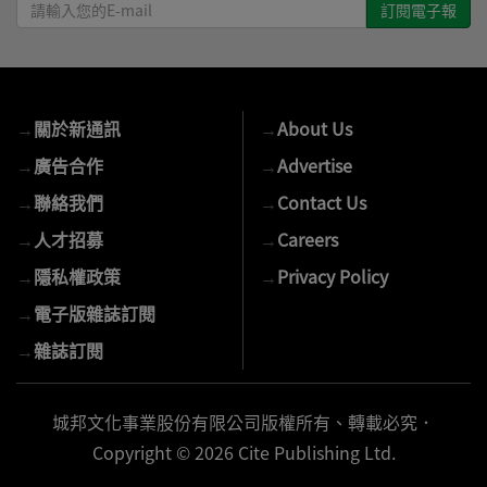
請
輸
入
您
的
→
關於新通訊
→
About Us
E-
mail
→
廣告合作
→
Advertise
→
聯絡我們
→
Contact Us
→
人才招募
→
Careers
→
隱私權政策
→
Privacy Policy
→
電子版雜誌訂閱
→
雜誌訂閱
城邦文化事業股份有限公司版權所有、轉載必究．
Copyright © 2026 Cite Publishing Ltd.