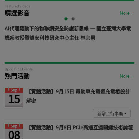
Featured Videos
精選影音
More →
AI代理驅動下的物聯網安全防護新思維 — 國立臺灣大學電
機系教授暨資安科技研究中心主任 林宗男
道
Upcoming Events
熱門活動
More →
Sep
【實體活動】9月15日 電動車充電暨充電樁設計
15
解密
新增至行事曆
Sep
【實體活動】9月8日 PCIe高速互連關鍵技術論壇
08