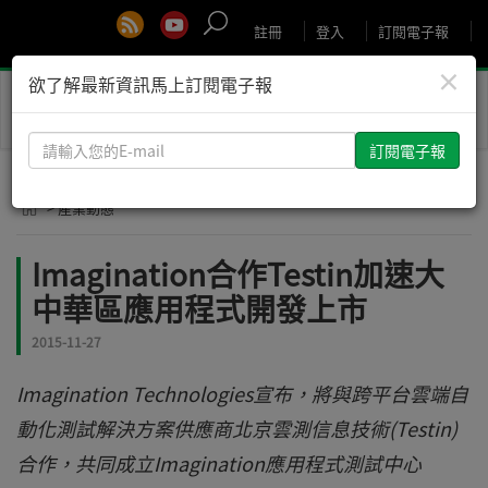
註冊
登入
訂閱電子報
×
欲了解最新資訊馬上訂閱電子報
Toggle
naviga
請
輸
入
> 產業動態
您
的
Imagination合作Testin加速大
E-
中華區應用程式開發上市
mail
2015-11-27
Imagination Technologies宣布，將與跨平台雲端自
動化測試解決方案供應商北京雲測信息技術(Testin)
合作，共同成立Imagination應用程式測試中心