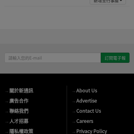
新增至行事曆
請
輸
入
您
的
→
關於新通訊
→
About Us
E-
mail
→
廣告合作
→
Advertise
→
聯絡我們
→
Contact Us
→
人才招募
→
Careers
→
隱私權政策
→
Privacy Policy