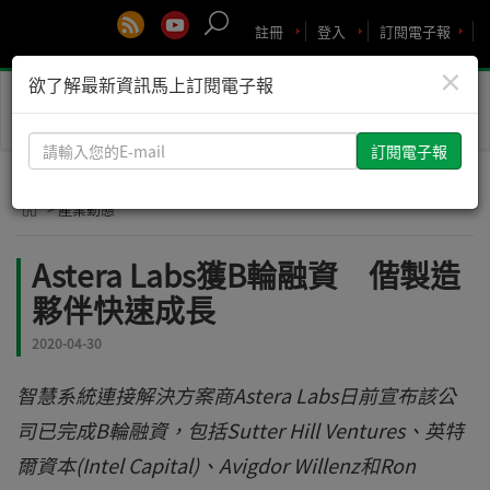
註冊
登入
訂閱電子報
×
欲了解最新資訊馬上訂閱電子報
Toggle
naviga
請
輸
入
> 產業動態
您
的
Astera Labs獲B輪融資 偕製造
E-
夥伴快速成長
mail
2020-04-30
智慧系統連接解決方案商Astera Labs日前宣布該公
司已完成B輪融資，包括Sutter Hill Ventures、英特
爾資本(Intel Capital)、Avigdor Willenz和Ron