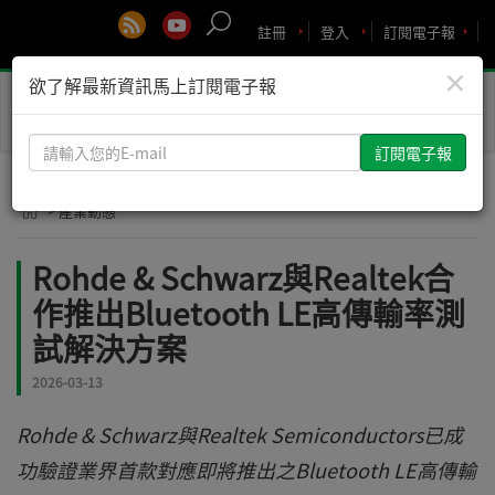
註冊
登入
訂閱電子報
×
欲了解最新資訊馬上訂閱電子報
Toggle
naviga
請
輸
入
> 產業動態
您
的
Rohde & Schwarz與Realtek合
E-
作推出Bluetooth LE高傳輸率測
mail
試解決方案
2026-03-13
Rohde & Schwarz與Realtek Semiconductors已成
功驗證業界首款對應即將推出之Bluetooth LE高傳輸