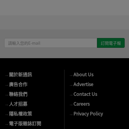
請
輸
入
您
的
→
關於新通訊
→
About Us
E-
mail
→
廣告合作
→
Advertise
→
聯絡我們
→
Contact Us
→
人才招募
→
Careers
→
隱私權政策
→
Privacy Policy
→
電子版雜誌訂閱