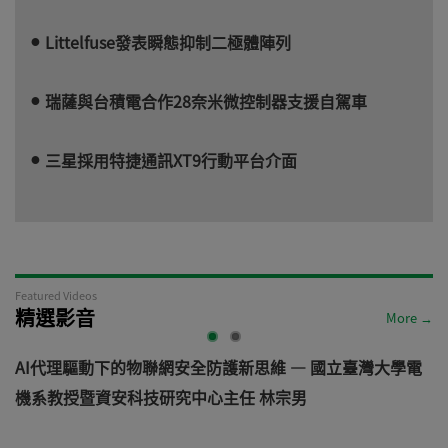
Littelfuse發表瞬態抑制二極體陣列
瑞薩與台積電合作28奈米微控制器支援自駕車
三星採用特捷通訊XT9行動平台介面
Featured Videos
精選影音
More →
物聯網安全防護新思維 — 國立臺灣大學電
從汽車資安軌跡看見機
技研究中心主任 林宗男
道 — VicOne