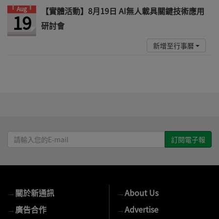
Aug
【實體活動】8月19日 AI無人載具關鍵技術應用
19
研討會
新增至行事曆
請
輸
入
您
的
→
關於新通訊
→
About Us
E-
mail
→
廣告合作
→
Advertise