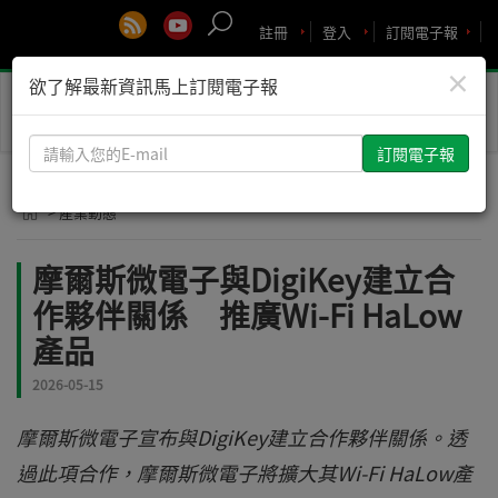
註冊
登入
訂閱電子報
×
欲了解最新資訊馬上訂閱電子報
Toggle
naviga
請
輸
入
> 產業動態
您
的
摩爾斯微電子與DigiKey建立合
E-
作夥伴關係 推廣Wi-Fi HaLow
mail
產品
2026-05-15
摩爾斯微電子宣布與DigiKey建立合作夥伴關係。透
過此項合作，摩爾斯微電子將擴大其Wi-Fi HaLow產