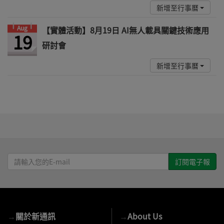
新增至行事曆
Aug
【實體活動】8月19日 AI無人載具關鍵技術應用
19
研討會
新增至行事曆
請
輸
入
您
的
→
關於新通訊
→
About Us
E-