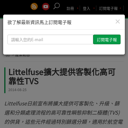
註冊
登入
訂閱電子報
×
欲了解最新資訊馬上訂閱電子報
Toggle
naviga
請
輸
入
> 產業動態
您
的
Littelfuse擴大提供客製化高可
E-
靠性TVS
mail
2014-08-25
Littelfuse日前宣布將擴大提供可客製化、升級、篩
選和分類處理流程的高可靠性瞬態抑制二極體(TVS)
的供貨，這些元件經過特別篩選分類，適用於航空電