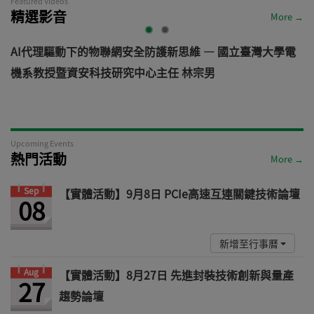
Featured Videos
精選影音
More →
AI代理驅動下的物聯網安全防護新思維 — 國立臺灣大學電
機系教授暨資安科技研究中心主任 林宗男
道
Upcoming Events
熱門活動
More →
Sep
【實體活動】9月8日 PCIe高速互連關鍵技術論壇
08
新增至行事曆
Aug
【實體活動】8月27日 先進封裝技術創新與量產
27
趨勢論壇