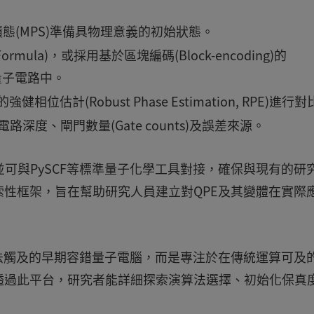
積態(MPS)準備具物理意義的初始狀態。
t Formula)，或採用基於區塊編碼(Block-encoding)的
至量子電路中。
估計(Robust Phase Estimation, RPE)進行對
度、閘門數量(Gate counts)及誤差來源。
並可與PySCF等標準量子化學工具對接，確保與現有的研
性框架，旨在幫助研究人員建立對QPE及其變體在實際
法觸及的早期容錯量子電腦，而是專注於在傳統運算可及
透過此平台，研究者能詳細探索演算法選擇、初始化保真