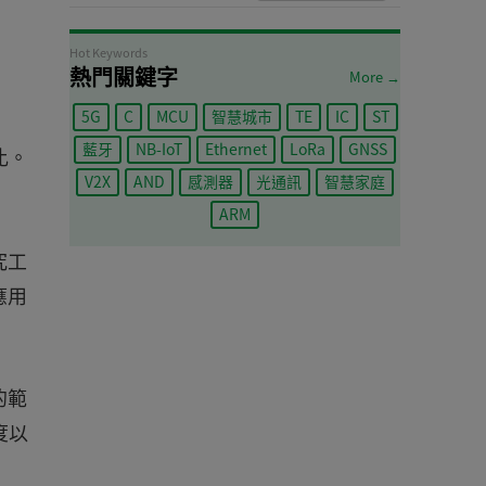
Hot Keywords
熱門關鍵字
More →
5G
C
MCU
智慧城市
TE
IC
ST
藍牙
NB-IoT
Ethernet
LoRa
GNSS
比。
V2X
AND
感測器
光通訊
智慧家庭
ARM
究工
應用
的範
度以