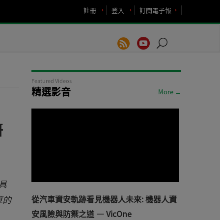
註冊
登入
訂閱電子報
Featured Videos
精選影音
More →
研
工具
算的
從汽車資安軌跡看見機器人未來: 機器人資
安風險與防禦之道 — VicOne