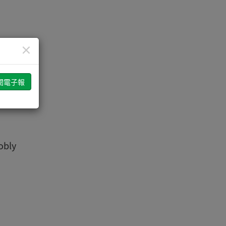
×
，幫助
工具
ly