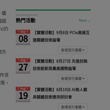
。儘
Upcoming Events
熱門活動
擬超
More →
s)仍
Sep
【實體活動】9月8日 PCIe高速互
08
連關鍵技術論壇
新增至行事曆
現方
。
Aug
【實體活動】8月27日 先進封裝
27
技術創新與量產趨勢論壇
工作流
新增至行事曆
極限，
Aug
【實體活動】8月19日 AI無人載
19
具關鍵技術應用研討會
新增至行事曆