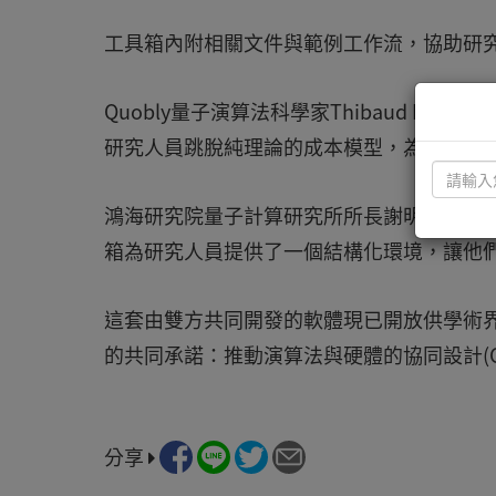
工具箱內附相關文件與範例工作流，協助研究
Quobly量子演算法科學家Thibaud Lo
研究人員跳脫純理論的成本模型，為容錯量
鴻海研究院量子計算研究所所長謝明修表示
箱為研究人員提供了一個結構化環境，讓他
這套由雙方共同開發的軟體現已開放供學術界
的共同承諾：推動演算法與硬體的協同設計(Co
分享