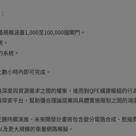
)：
模涵蓋1,000至100,000個閘門。
統。
的系統。
上數小時內即可完成。
深度與資源需求之間的權衡，進而對QPE構建模組的行
與探索平台，幫助彌合理論提案與具體實施限制之間的鴻
反饋持續演進。未來開發計畫將包含變分電路合成、壓縮
dings)以及更大規模的張量網路模擬。