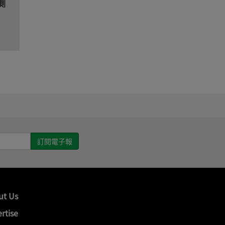
測
ut Us
rtise