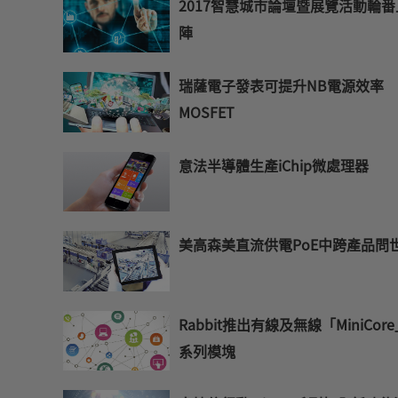
2017智慧城市論壇暨展覽活動輪番
陣
瑞薩電子發表可提升NB電源效率
MOSFET
意法半導體生產iChip微處理器
美高森美直流供電PoE中跨產品問
Rabbit推出有線及無線「MiniCor
系列模塊