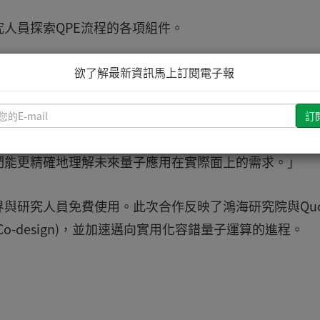
人員探索QPE流程的各項組件。
uvet表示：「我們的目標是為QPE提供一個實用的數值試驗場
欲了解最新資訊馬上訂閱電子報
子演算法發展出更具現實感的直覺。」
請
輸
：「藉由結合尖端量子演算法與先進的張量網路技術，此
入
們能更精確地理解未來量子應用在實際面上的需求。」
您
的
E-
與研究人員免費使用。此次合作反映了鴻海研究院與Quob
mail
-design)，並加速邁向實用化容錯量子運算的進程。