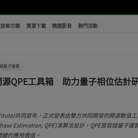
技術方案
資源下載
精選影音
熱門活動
錯量子運算
表開源QPE工具箱 助力量子相位估計
ch Institute)共同宣布，正式發表由雙方共同開發的開源數值
se Estimation, QPE)演算法設計，QPE是容錯量子運
關鍵的應用價值。