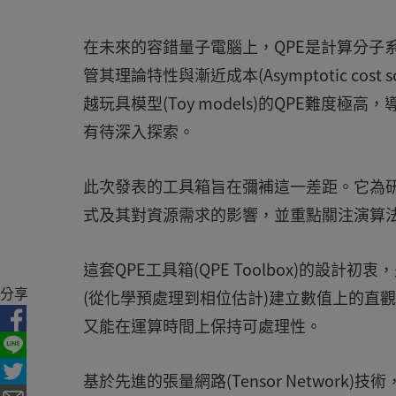
在未來的容錯量子電腦上，QPE是計算分子系統「基態
管其理論特性與漸近成本(Asymptotic co
越玩具模型(Toy models)的QPE難度極高，導
有待深入探索。
此次發表的工具箱旨在彌補這一差距。它為研
式及其對資源需求的影響，並重點關注演算法構建模
這套QPE工具箱(QPE Toolbox)的設
分享
(從化學預處理到相位估計)建立數值上的直
又能在運算時間上保持可處理性。
基於先進的張量網路(Tensor Network