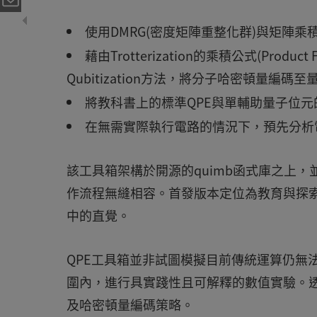
使用DMRG(密度矩陣重整化群)與矩陣乘
藉由Trotterization的乘積公式(Produc
Qubitization方法，將分子哈密頓量編碼
將教科書上的標準QPE與單輔助量子位元的強健相位
在無需實際執行電路的情況下，預先分析電路深
該工具箱架構於開源的quimb函式庫之上，
作流程無縫相容。首發版本定位為教育與探索
中的直覺。
QPE工具箱並非試圖模擬目前傳統運算仍無
圍內，進行具實踐性且可解釋的數值實驗。
及哈密頓量編碼策略。