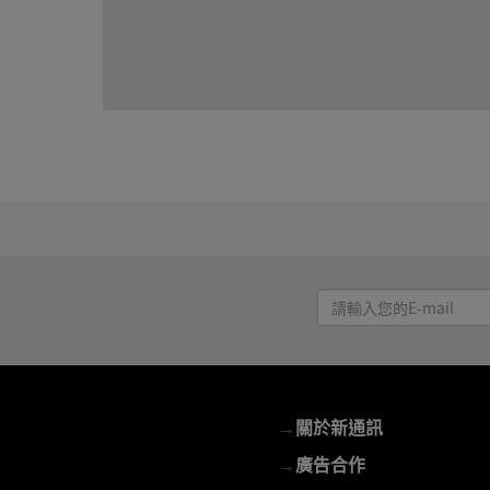
請
輸
入
您
的
→
關於新通訊
E-
mail
→
廣告合作