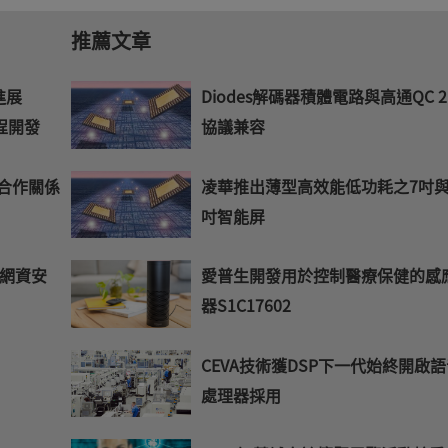
推薦文章
要進展
Diodes解碼器積體電路與高通QC 2
製程開發
協議兼容
略合作關係
凌華推出薄型高效能低功耗之7吋與
吋智能屏
網資安
愛普生開發用於控制醫療保健的感
器S1C17602
CEVA技術獲DSP下一代始終開啟
處理器採用