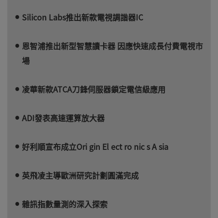
Silicon Labs推出新款電視調諧器IC
恩智浦推出新型智慧讀卡器 因應快速成長付費電視市
場
凌華新款ATCA刀鋒伺服器鎖定電信級應用
ADI發表高速運算放大器
好利順宣布成立Ori gin El ect ro nic s A sia
英飛凌主導歐洲研究計劃圓滿完成
雜訊指數量測的深入探索