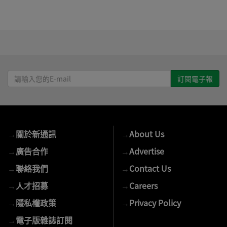
請
輸
入
您
的
→
關於新通訊
→
About Us
E-
mail
→
廣告合作
→
Advertise
→
聯絡我們
→
Contact Us
→
人才招募
→
Careers
→
隱私權政策
→
Privacy Policy
→
電子版雜誌訂閱