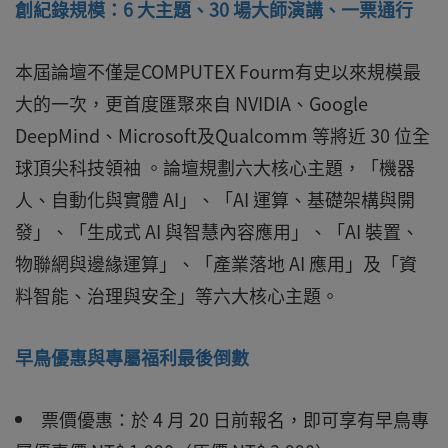
創紀錄規模：
6
大主題、
30
場大師演講、一票通行
本屆論壇不僅是
COMPUTEX Fourm
有史以來規模最
大的一次，更首度匯聚來自
NVIDIA
、
Google
DeepMind
、
Microsoft
及
Qualcomm
等將近
30
位全
球頂尖科技領袖 。論壇規劃六大核心主題，「機器
人、自動化與實體 AI」、「AI 運算、基礎架構與開
發」、「生成式 AI 與智慧內容應用」、「AI 裝置、
物聯網與邊緣運算」、「產業落地 AI 應用」及「資
料智能、治理與安全」等六大核心主題。
早鳥優惠與專屬福利最後倒數
票價優惠：於
4
月
20
日前報名，即可享有早鳥專