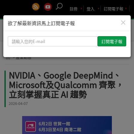
註冊
登入
訂閱電子報
×
欲了解最新資訊馬上訂閱電子報
Toggle
naviga
請
輸
入
> 產業動態
您
的
NVIDIA、Google DeepMind、
E-
Microsoft及Qualcomm 齊聚，
mail
立刻掌握真正 AI 趨勢
2026-04-07