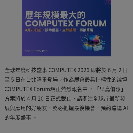
全球年度科技盛事
COMPUTEX 2026
即將於
6
月
2
日
至
5
日在台北隆重登場。作為展會最具指標性的論壇
COMPUTEX Forum
現正熱烈報名中 。「早鳥優惠」
方案將於
4
月
20
日正式截止，請關注全球
ai
最新發
展與應用的好朋友，務必把握最後機會，預約這場
AI
的年度盛事 。