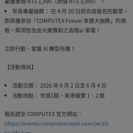
屬優惠價
NT$ 1,990
（原價
NT$ 3,990
） 。
早鳥專屬抽獎： 在 4 月
20
日前完成報名的聽眾，
即具備參加「
COMPUTEX Forum
幸運大抽獎」的資
格。獎項包含由大廠贊助之高階
ai
筆電！
立即行動，掌握
AI
轉型先機！
【活動資訊】
活動日期：
2026
年
6
月
2
日至
6
月 4 日
活動地點： 世貿
1
館，南港展覽
1
、
2
館
報名請至
COMPUTEX
官方網站：
https://events.computextaipei.com.tw/zh-
tw/#forum