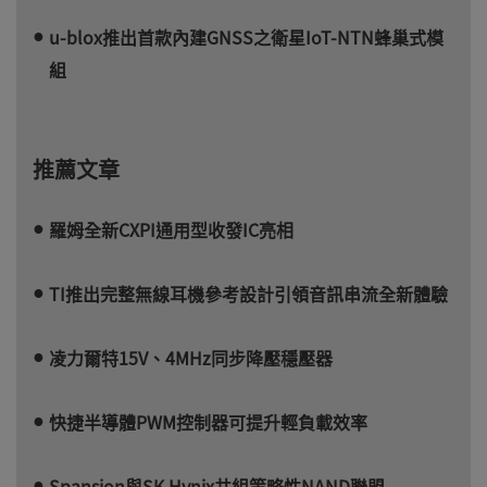
u-blox推出首款內建GNSS之衛星IoT-NTN蜂巢式模
組
推薦文章
羅姆全新CXPI通用型收發IC亮相
TI推出完整無線耳機參考設計引領音訊串流全新體驗
凌力爾特15V、4MHz同步降壓穩壓器
快捷半導體PWM控制器可提升輕負載效率
Spansion與SK Hynix共組策略性NAND聯盟