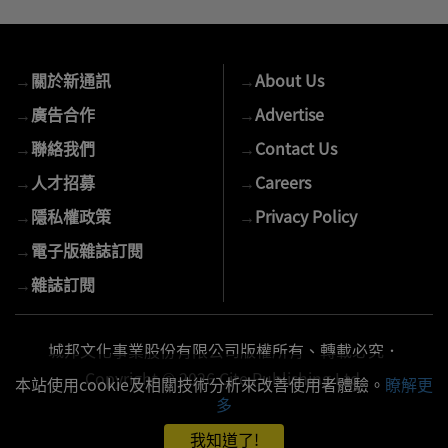
入
您
的
→
關於新通訊
→
About Us
E-
mail
→
廣告合作
→
Advertise
→
聯絡我們
→
Contact Us
→
人才招募
→
Careers
→
隱私權政策
→
Privacy Policy
→
電子版雜誌訂閱
→
雜誌訂閱
城邦文化事業股份有限公司版權所有、轉載必究．
Copyright © 2026 Cite Publishing Ltd.
本站使用cookie及相關技術分析來改善使用者體驗。
瞭解更
多
我知道了!