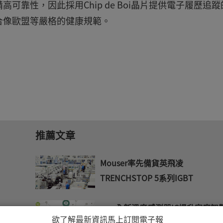
靠性，因此採用Chip de Boi晶片提供電子履歷追蹤
合像歐盟等嚴格的健康規範。
推薦文章
Mouser率先備貨英飛凌
TRENCHSTOP 5系列IGBT
ams全新溫度感測器IC提升家庭智
欲了解最新資訊馬上訂閱電子報
網設備性能