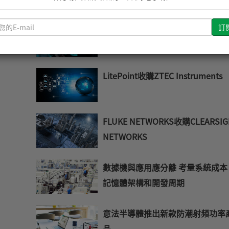
請
實現商務流程整合 CEBP打破通
輸
籬
入
您
的
LitePoint收購ZTEC Instruments
E-
mail
FLUKE NETWORKS收購CLEARSIG
NETWORKS
數據機與應用應分離 考量系統成本
記憶體架構和開發周期
意法半導體推出新款防潮射頻功率
品