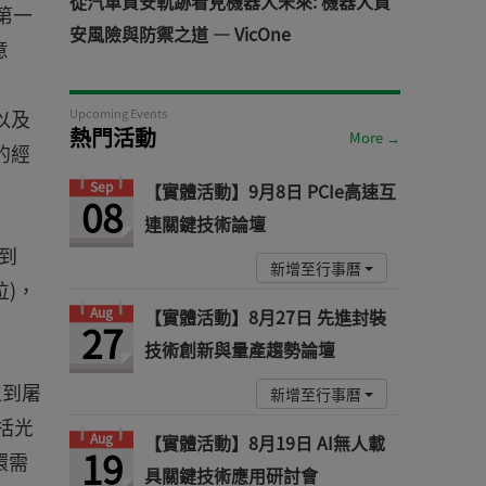
從汽車資安軌跡看見機器人未來: 機器人資
是第一
安風險與防禦之道 — VicOne
意
以及
Upcoming Events
熱門活動
More →
的經
Sep
【實體活動】9月8日 PCIe高速互
08
連關鍵技術論壇
拿到
新增至行事曆
單位)，
Aug
【實體活動】8月27日 先進封裝
27
技術創新與量產趨勢論壇
生到屠
新增至行事曆
括光
Aug
【實體活動】8月19日 AI無人載
19
環需
具關鍵技術應用研討會