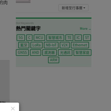
的肉
新增至行事曆
Hot Keywords
熱門關鍵字
More →
5G
C
MCU
智慧城市
TE
IC
ST
藍牙
LoRa
NB-IoT
V2X
Ethernet
GNSS
AND
感測器
光通訊
智慧家庭
ARM
慧聯
×