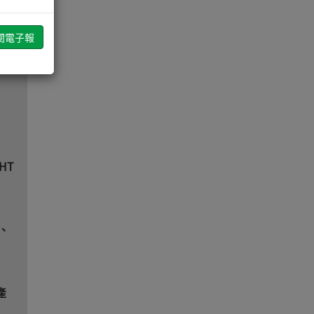
訊藩
HT
、
產