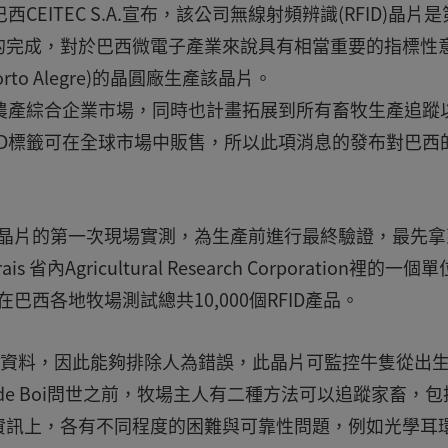
CEITEC S.A.宣布，該公司無線射頻辨識(RFID)晶片
的完成，對於巴西微電子產業來說具有相當重要的指標性
to Alegre)的晶圓廠生產該晶片。
的農產綜合企業市場，同時也計畫拓展到所有畜牧生產追蹤
ID標籤可在全球市場中販售，所以此項消息的發布對巴西
Boi RFID晶片的第一次現場實測，為生產前進行最終驗證，最先
is 省內Agricultural Research Corporation裡的一個
在巴西各地牧場測試總共10,000個RFID產品。
收集家畜資料，因此能夠排除人為錯誤，此晶片可監控牛隻從出
de Boi問世之前，牧場主人有二種方法可以追蹤家畜，包
資訊上，各有不同程度的困難與可靠性問題，例如光學耳