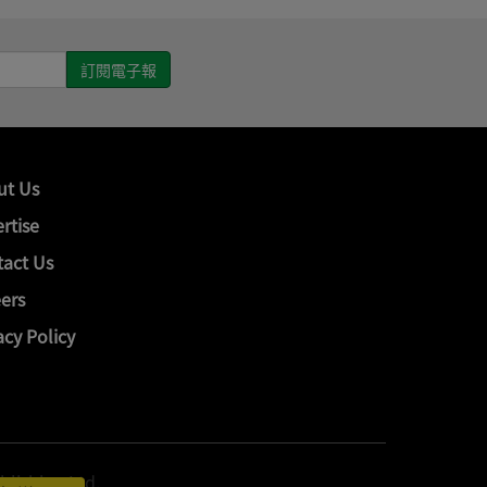
ut Us
rtise
act Us
ers
acy Policy
hing Ltd.