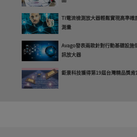
TI電流檢測放大器輕鬆實現高準確
測量
Avago發表兩款針對行動基礎設施
訊放大器
鉅景科技獲得第19屆台灣精品獎肯