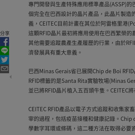
專門開發與生產特殊應用標準產品(ASSP)的巴西
個完全在巴西設計的晶片產品，此晶片製造
義，CEITEC目前計畫在其位於阿雷格里港(Por
這顆RFID晶片最初將應用使用在巴西繁榮
分享
其他需要追蹤農產生產履歷的行業，由於RF
濟發展具有重大意義。
巴西Minas Gerais省已展開Chip de 
RFID標籤的是Santa Rita實驗牧場(Minas Gera
並已將RFID晶片植入五百頭牛隻。CEITEC將
CEITEC RFID產品以電子方式追蹤和
宰的過程，包括疫苗接種和健康記錄。Chip 
學數字耳環或條碼，這二種方法在取得必要